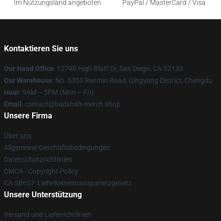
Im Nutzungsland angeboten
PayPal / MasterCard / Visa
Kontaktieren Sie uns
Our Head Office
: 12790 High Bluff Dr, San Diego, CA 92130
Our Warehouse
: No. 5353 Renmin Road, Qingyang District, Chengdu
Hour
: 9AM – 5PM (Mon – Fri)
Email
: contact@badshah-merch.shop
Unsere Firma
Über uns
Allgemeine Geschäftsbedingungen
Datenschutzrichtlinien
DMCA - Copyright Policy
CA SB657: Lieferkettentransparenzgesetz
Unsere Unterstützung
Versand und Lieferrichtlinien