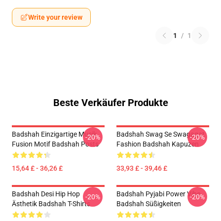
Write your review
1
/
1
Beste Verkäufer Produkte
Badshah Einzigartige Musik
Badshah Swag Se Swagagat
-20%
-20%
Fusion Motif Badshah Posts
Fashion Badshah Kapuzen
15,64 £ - 36,26 £
33,93 £ - 39,46 £
Badshah Desi Hip Hop
Badshah Pyjabi Power Vibe
-20%
-20%
Ästhetik Badshah T-Shirts
Badshah Süßigkeiten