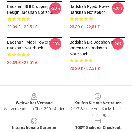
Badshah Still Dropping Beats
Badshah Pyjabi Power Vibe
-20%
-20%
Design Badshah Notizbuch
Badshah Notizbuch
20,39 £ - 22,51 £
20,39 £ - 22,51 £
Badshah Pyjabi Power Vibe
Badshah Die Badshah Im
-20%
-20%
Badshah Notizbuch
Warenkorb Badshah
Notizbuch
20,39 £ - 22,51 £
20,39 £ - 22,51 £
Footer
Weltweiter Versand
Kaufen Sie mit Vertrauen
Wir versenden in über 200 Länder
24/7 Schutz von Klicks bis zur
Lieferung
Internationale Garantie
100% Sicherer Checkout