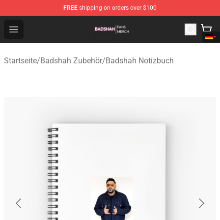
FREE
shipping on orders over $100
Badshah Shop - Official Badshah Merchandise Store
Open menu
Startseite
/
Badshah Zubehör
/
Badshah Notizbuch