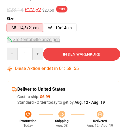
£28.14
£22.52
-20%
$28.50
Size
A5 - 14,8x21cm
A6 - 10x14cm
Größentabelle anzeigen
Quantity
IN DEN WARENKORB
Diese Aktion endet in
01
:
58
:
55
Deliver to United States
Cost to ship:
$6.99
Standard - Order today to get by
Aug. 12 - Aug. 19
Production
Shipping
Delivered
Today
Aug. 08
Aug. 12 - Aug. 19