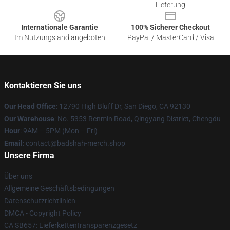
Lieferung
Internationale Garantie
100% Sicherer Checkout
Im Nutzungsland angeboten
PayPal / MasterCard / Visa
Kontaktieren Sie uns
Our Head Office
: 12790 High Bluff Dr, San Diego, CA 92130
Our Warehouse
: No. 5353 Renmin Road, Qingyang District, Chengdu
Hour
: 9AM – 5PM (Mon – Fri)
Email
: contact@badshah-merch.shop
Unsere Firma
Über uns
Allgemeine Geschäftsbedingungen
Datenschutzrichtlinien
DMCA - Copyright Policy
CA SB657: Lieferkettentransparenzgesetz