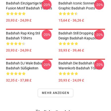
Badshah Einzigartige Musik
Badshah Iconic Sonnenbrillen
-20%
-20%
Fusion Motif Badshah T-Shirts
Graphic Badshah Posts
20,93 £ - 24,09 £
15,64 £ - 36,26 £
Badshah Rap King Stil
Badshah Still Dropping Beats
-20%
-20%
Badshah T-Shirts
Design Badshah Kapuzen
20,93 £ - 24,09 £
33,93 £ - 39,46 £
Badshah DJ Wale Babu Tee
Badshah Die Badshah Im
-20%
-20%
Badshah Süßigkeiten
Warenkorb Badshah T-Shirts
32,35 £ - 37,88 £
20,93 £ - 24,09 £
MEHR ANZEIGEN