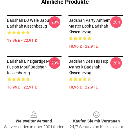
Ähnliche Produkte
Badshah DJ Wale Babu Tee
Badshah Party Anthem
-20%
-20%
Badshah Kissenbezug
Master Look Badshah
Kissenbezug
18,96 £ - 22,91 £
18,96 £ - 22,91 £
Badshah Einzigartige Musik
Badshah Desi Hip Hop
-20%
-20%
Fusion Motif Badshah
Ästhetik Badshah
Kissenbezug
Kissenbezug
18,96 £ - 22,91 £
18,96 £ - 22,91 £
Footer
Weltweiter Versand
Kaufen Sie mit Vertrauen
Wir versenden in über 200 Länder
24/7 Schutz von Klicks bis zur