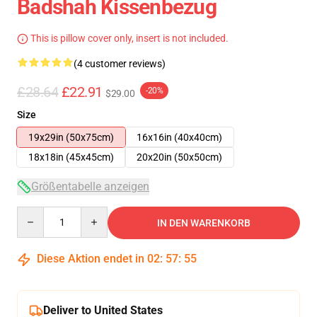
Badshah Kissenbezug
This is pillow cover only, insert is not included.
(4 customer reviews)
£28.64
£22.91
-20%
$29.00
Size
19x29in (50x75cm)
16x16in (40x40cm)
18x18in (45x45cm)
20x20in (50x50cm)
Größentabelle anzeigen
Quantity
IN DEN WARENKORB
Diese Aktion endet in
02
:
57
:
54
Deliver to United States