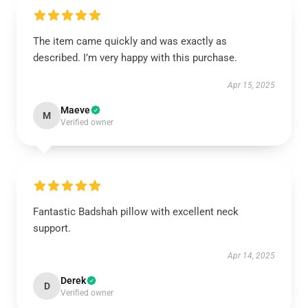
The item came quickly and was exactly as
described. I’m very happy with this purchase.
Apr 15, 2025
Maeve
M
Verified owner
Fantastic Badshah pillow with excellent neck
support.
Apr 14, 2025
Derek
D
Verified owner