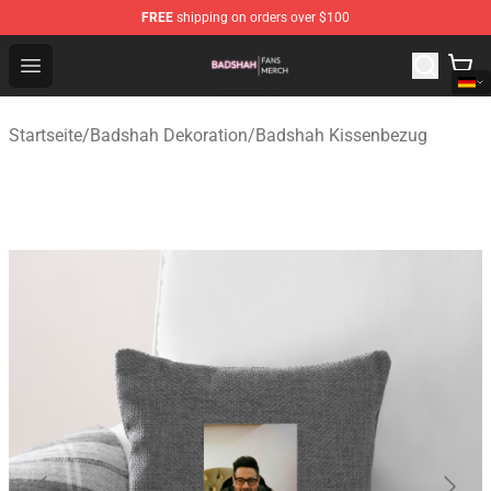
FREE
shipping on orders over $100
Badshah Shop - Official Badshah Merchandise Store
Open menu
Startseite
/
Badshah Dekoration
/
Badshah Kissenbezug