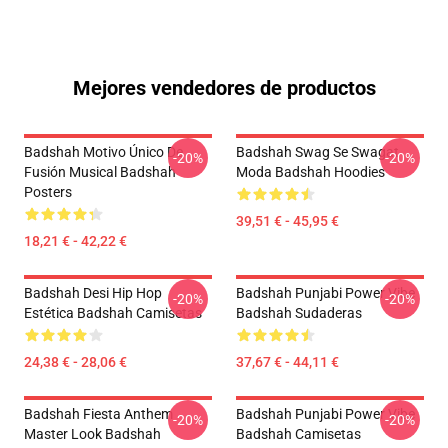
Mejores vendedores de productos
Badshah Motivo Único De
Badshah Swag Se Swagat
-20%
-20%
Fusión Musical Badshah
Moda Badshah Hoodies
Posters
39,51 € - 45,95 €
18,21 € - 42,22 €
Badshah Desi Hip Hop
Badshah Punjabi Power Vibe
-20%
-20%
Estética Badshah Camisetas
Badshah Sudaderas
24,38 € - 28,06 €
37,67 € - 44,11 €
Badshah Fiesta Anthem
Badshah Punjabi Power Vibe
-20%
-20%
Master Look Badshah
Badshah Camisetas