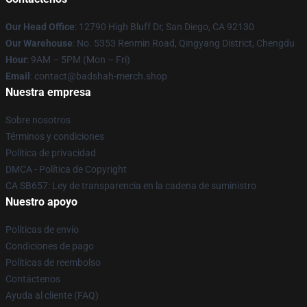
Our Head Office
: 12790 High Bluff Dr, San Diego, CA 92130
Our Warehouse
: No. 5353 Renmin Road, Qingyang District, Chengdu
Hour
: 9AM – 5PM (Mon – Fri)
Email
: contact@badshah-merch.shop
Nuestra empresa
Sobre nosotros
Términos y condiciones
Política de privacidad
DMCA - Política de Copyright
CA SB657: Ley de transparencia en la cadena de suministro
Nuestro apoyo
Políticas de envío
Condiciones de pago
Políticas de reembolso
Contáctenos
Ayuda al cliente (FAQ)