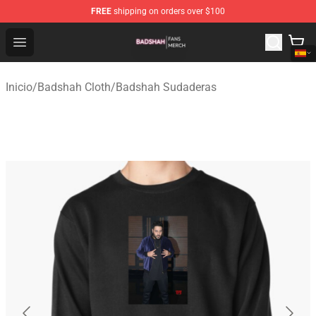
FREE
shipping on orders over $100
Badshah Shop - Official Badshah Merchandise Store
Open menu
Inicio
/
Badshah Cloth
/
Badshah Sudaderas