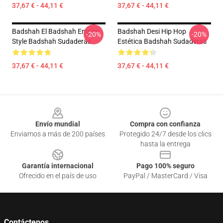
37,67 € - 44,11 €
37,67 € - 44,11 €
Badshah El Badshah Empire
Badshah Desi Hip Hop
-20%
-20%
Style Badshah Sudaderas
Estética Badshah Sudaderas
37,67 € - 44,11 €
37,67 € - 44,11 €
Footer
Envío mundial
Compra con confianza
Enviamos a más de 200 países
Protegido 24/7 desde los clics
hasta la entrega
Garantía internacional
Pago 100% seguro
Ofrecido en el país de uso
PayPal / MasterCard / Visa
Contáctenos