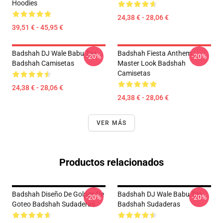
Hoodies
24,38 € - 28,06 €
39,51 € - 45,95 €
Badshah DJ Wale Babu Tee
Badshah Fiesta Anthem
-20%
-20%
Badshah Camisetas
Master Look Badshah
Camisetas
24,38 € - 28,06 €
24,38 € - 28,06 €
VER MÁS
Productos relacionados
Badshah Diseño De Golpes De
Badshah DJ Wale Babu Tee
-20%
-20%
Goteo Badshah Sudaderas
Badshah Sudaderas