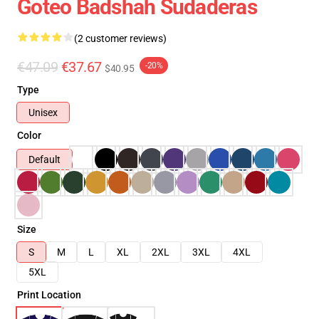
Goteo Badshah Sudaderas
(2 customer reviews)
€47.09
€37.67
-20%
$40.95
Type
Unisex
Color
Default
Size
S
M
L
XL
2XL
3XL
4XL
5XL
Print Location