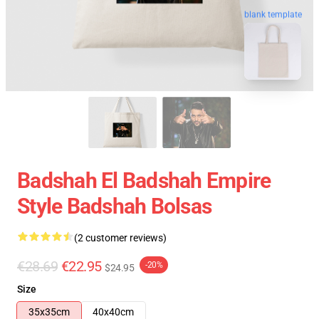
blank template
Badshah El Badshah Empire
Style Badshah Bolsas
(2 customer reviews)
€28.69
€22.95
-20%
$24.95
Size
35x35cm
40x40cm