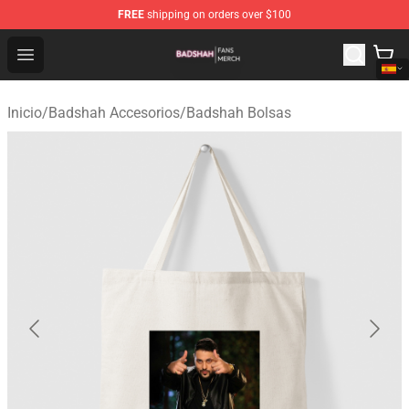
FREE
shipping on orders over $100
Badshah Shop - Official Badshah Merchandise Store
Open menu
Inicio
/
Badshah Accesorios
/
Badshah Bolsas