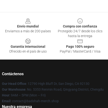
Footer
Envío mundial
Compra con confianza
Enviamos a más de 200 países
Protegido 24/7 desde los clics
hasta la entrega
Garantía internacional
Pago 100% seguro
Ofrecido en el país de uso
PayPal / MasterCard / Visa
Contáctenos
Our Head Office
: 12790 High Bluff Dr, San Diego, CA 92130
Our Warehouse
: No. 5353 Renmin Road, Qingyang District, Chengdu
Hour
: 9AM – 5PM (Mon – Fri)
Email
: contact@badshah-merch.shop
Nuestra empresa