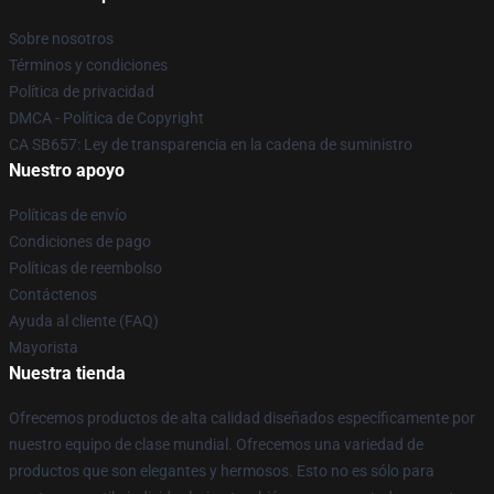
Sobre nosotros
Términos y condiciones
Política de privacidad
DMCA - Política de Copyright
CA SB657: Ley de transparencia en la cadena de suministro
Nuestro apoyo
Políticas de envío
Condiciones de pago
Políticas de reembolso
Contáctenos
Ayuda al cliente (FAQ)
Mayorista
Nuestra tienda
Ofrecemos productos de alta calidad diseñados específicamente por
nuestro equipo de clase mundial. Ofrecemos una variedad de
productos que son elegantes y hermosos. Esto no es sólo para