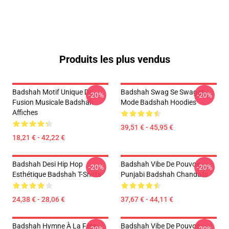
Produits les plus vendus
Badshah Motif Unique De
Badshah Swag Se Swagat
-20%
-20%
Fusion Musicale Badshah
Mode Badshah Hoodies
Affiches
39,51 € - 45,95 €
18,21 € - 42,22 €
Badshah Desi Hip Hop
Badshah Vibe De Pouvoir
-20%
-20%
Esthétique Badshah T-Shirts
Punjabi Badshah Chandails
24,38 € - 28,06 €
37,67 € - 44,11 €
Badshah Hymne À La Fête
Badshah Vibe De Pouvoir