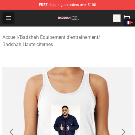
FREE
shipping on orders over $100
Badshah Shop - Official Badshah Merchandise Store
Open menu
Accueil
/
Badshah Équipement d'entraînement
/
Badshah Hauts-citernes