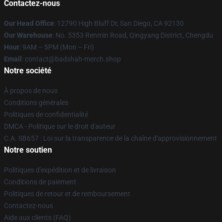
Contactez-nous
Our Head Office
: 12790 High Bluff Dr, San Diego, CA 92130
Our Warehouse
: No. 5353 Renmin Road, Qingyang District, Chengdu
Hour
: 9AM – 5PM (Mon – Fri)
Email
: contact@badshah-merch.shop
Notre société
À propos de nous
Conditions générales
Politiques de confidentialité
DMCA - Politique sur le droit d'auteur
C.A. SB657 : Loi sur la transparence de la chaîne d'approvisionnement
Notre soutien
Politiques d'expédition et de livraison
Conditions de paiement
Politiques de retour et de remboursement
Contactez-nous
Aide aux clients (FAQ)