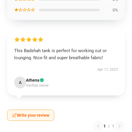
★☆☆☆☆
0%
This Badshah tank is perfect for working out or
lounging. Nice fit and super breathable fabric!
Apr 17, 2025
Athena
A
Verified owner
Write your review
1
/
1