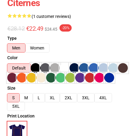
Citernes
(1 customer reviews)
€28.12
€22.49
-20%
$24.45
Type
Men
Women
Color
Default
Size
S
M
L
XL
2XL
3XL
4XL
5XL
Print Location