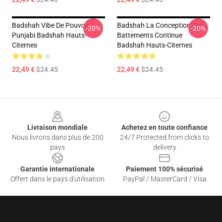
Badshah Vibe De Pouvoir
Badshah La Conception Des
-20%
-20%
Punjabi Badshah Hauts-
Battements Continue
Citernes
Badshah Hauts-Citernes
22,49 €
$24.45
22,49 €
$24.45
Footer
Livraison mondiale
Achetez en toute confiance
Nous livrons dans plus de 200
24/7 Protected from clicks to
pays
delivery
Garantie internationale
Paiement 100% sécurisé
Offert dans le pays d'utilisation
PayPal / MasterCard / Visa