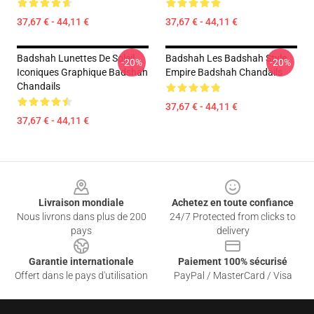
37,67 € - 44,11 €
37,67 € - 44,11 €
Badshah Lunettes De Soleil
Badshah Les Badshah Style
-20%
-20%
Iconiques Graphique Badshah
Empire Badshah Chandails
Chandails
37,67 € - 44,11 €
37,67 € - 44,11 €
Footer
Livraison mondiale
Achetez en toute confiance
Nous livrons dans plus de 200
24/7 Protected from clicks to
pays
delivery
Garantie internationale
Paiement 100% sécurisé
Offert dans le pays d'utilisation
PayPal / MasterCard / Visa