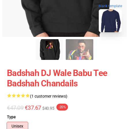
blank template
Badshah DJ Wale Babu Tee
Badshah Chandails
(1 customer reviews)
€47.09
€37.67
-20%
$40.95
Type
Unisex