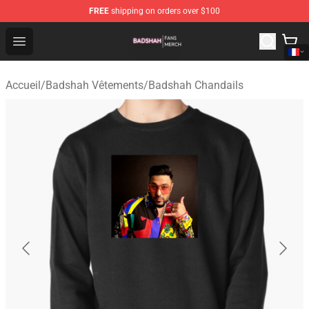
FREE
shipping on orders over $100
Badshah Shop - Official Badshah Merchandise Store
Open menu
Accueil
/
Badshah Vêtements
/
Badshah Chandails