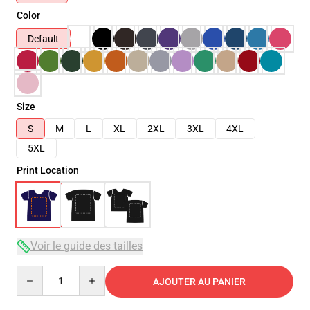
Color
Default
Size
S
M
L
XL
2XL
3XL
4XL
5XL
Print Location
Voir le guide des tailles
Quantity
AJOUTER AU PANIER