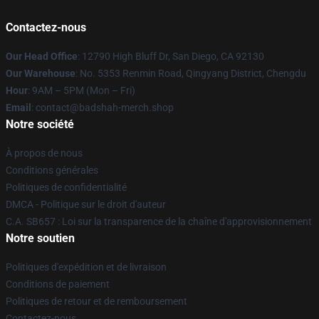
Contactez-nous
Our Head Office
: 12790 High Bluff Dr, San Diego, CA 92130
Our Warehouse
: No. 5353 Renmin Road, Qingyang District, Chengdu
Hour
: 9AM – 5PM (Mon – Fri)
Email
: contact@badshah-merch.shop
Notre société
À propos de nous
Conditions générales
Politiques de confidentialité
DMCA - Politique sur le droit d'auteur
C.A. SB657 : Loi sur la transparence de la chaîne d'approvisionnement
Notre soutien
Politiques d'expédition et de livraison
Conditions de paiement
Politiques de retour et de remboursement
Contactez-nous