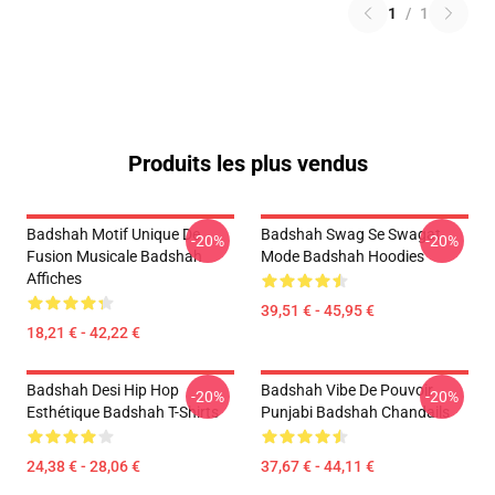
1
/
1
Produits les plus vendus
Badshah Motif Unique De
Badshah Swag Se Swagat
-20%
-20%
Fusion Musicale Badshah
Mode Badshah Hoodies
Affiches
39,51 € - 45,95 €
18,21 € - 42,22 €
Badshah Desi Hip Hop
Badshah Vibe De Pouvoir
-20%
-20%
Esthétique Badshah T-Shirts
Punjabi Badshah Chandails
24,38 € - 28,06 €
37,67 € - 44,11 €