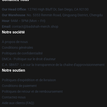
Our Head Office
: 12790 High Bluff Dr, San Diego, CA 92130
Our Warehouse
: No. 5353 Renmin Road, Qingyang District, Chengdu
Hour
: 9AM – 5PM (Mon – Fri)
Email
: contact@badshah-merch.shop
Notre société
À propos de nous
Conditions générales
Politiques de confidentialité
DMCA - Politique sur le droit d'auteur
C.A. SB657 : Loi sur la transparence de la chaîne d'approvisionnement
Notre soutien
Politiques d'expédition et de livraison
Conditions de paiement
Politiques de retour et de remboursement
Contactez-nous
Aide aux clients (FAQ)