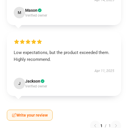
Apr 14, 2025
Mason
M
Verified owner
Low expectations, but the product exceeded them.
Highly recommend.
Apr 11, 2025
Jackson
J
Verified owner
Write your review
1
/
1