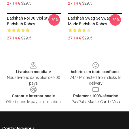
27,14 €
$29.5
27,14 €
$29.5
Badshah Roi Du Viol Style
Badshah Swag Se Swagat
-20%
-20%
Badshah Robes
Mode Badshah Robes
27,14 €
$29.5
27,14 €
$29.5
Footer
Livraison mondiale
Achetez en toute confiance
Nous livrons dans plus de 200
24/7 Protected from clicks to
pays
delivery
Garantie internationale
Paiement 100% sécurisé
Offert dans le pays d'utilisation
PayPal / MasterCard / Visa
Contactez-nous