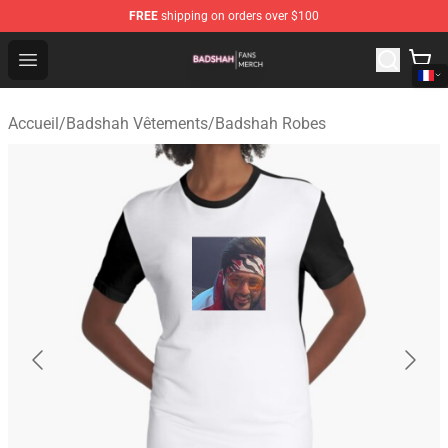
FREE
shipping on orders over $100
Badshah Shop - Official Badshah Merchandise Store
Open menu
Accueil
/
Badshah Vêtements
/
Badshah Robes