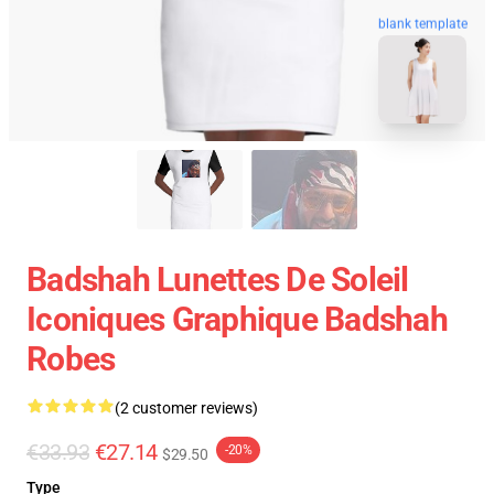
blank template
Badshah Lunettes De Soleil
Iconiques Graphique Badshah
Robes
(2 customer reviews)
€33.93
€27.14
-20%
$29.50
Type