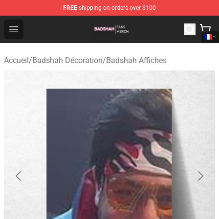
FREE
shipping on orders over $100
Badshah Shop - Official Badshah Merchandise Store
Open menu
Accueil
/
Badshah Décoration
/
Badshah Affiches