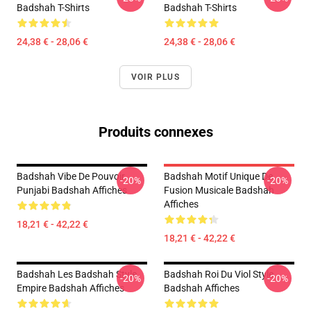
Badshah T-Shirts
Badshah T-Shirts
24,38 € - 28,06 €
24,38 € - 28,06 €
VOIR PLUS
Produits connexes
Badshah Vibe De Pouvoir
Badshah Motif Unique De
-20%
-20%
Punjabi Badshah Affiches
Fusion Musicale Badshah
Affiches
18,21 € - 42,22 €
18,21 € - 42,22 €
Badshah Les Badshah Style
Badshah Roi Du Viol Style
-20%
-20%
Empire Badshah Affiches
Badshah Affiches