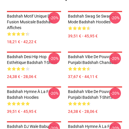
Badshah Motif Unique De
Badshah Swag Se Swagat
-20%
-20%
Fusion Musicale Badshah
Mode Badshah Hoodies
Affiches
39,51 € - 45,95 €
18,21 € - 42,22 €
Badshah Desi Hip Hop
Badshah Vibe De Pouvoir
-20%
-20%
Esthétique Badshah T-Shirts
Punjabi Badshah Chandails
24,38 € - 28,06 €
37,67 € - 44,11 €
Badshah Hymne À La Fête
Badshah Vibe De Pouvoir
-20%
-20%
Badshah Hoodies
Punjabi Badshah T-Shirts
39,51 € - 45,95 €
24,38 € - 28,06 €
Badshah DJ Wale Babu Tee
Badshah Hymne À La Fête
-20%
-20%