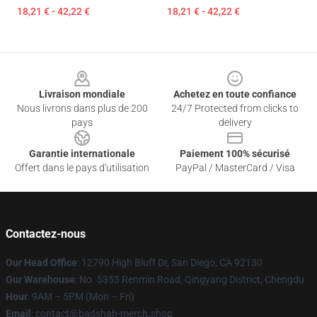
18,21 € - 42,22 €
18,21 € - 42,22 €
Footer
Livraison mondiale
Achetez en toute confiance
Nous livrons dans plus de 200
24/7 Protected from clicks to
pays
delivery
Garantie internationale
Paiement 100% sécurisé
Offert dans le pays d'utilisation
PayPal / MasterCard / Visa
Contactez-nous
Our Head Office
: 12790 High Bluff Dr, San Diego, CA 92130
Our Warehouse
: No. 5353 Renmin Road, Qingyang District, Chengdu
Hour
: 9AM – 5PM (Mon – Fri)
Email
: contact@badshah-merch.shop