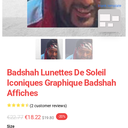
blank template
Badshah Lunettes De Soleil
Iconiques Graphique Badshah
Affiches
(2 customer reviews)
€22.77
€18.22
-20%
$19.80
Size