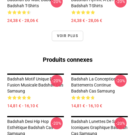
-20%
-20%
Badshah T-Shirts
Badshah T-Shirts
24,38 € - 28,06 €
24,38 € - 28,06 €
VOIR PLUS
Produits connexes
Badshah Motif Unique De
Badshah La Conception Des
-20%
-20%
Fusion Musicale Badshah Cas
Battements Continue
Samsung
Badshah Cas Samsung
14,81 € - 16,10 €
14,81 € - 16,10 €
Badshah Desi Hip Hop
Badshah Lunettes De Soleil
-20%
-20%
Esthétique Badshah Cas
Iconiques Graphique Badshah
Samsung
Cas Samsung