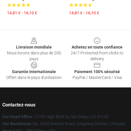
14,81 € - 16,10 €
14,81 € - 16,10 €
Footer
Livraison mondiale
Achetez en toute confiance
Nous livrons dans plus de 200
24/7 Protected from clicks to
pays
delivery
Garantie internationale
Paiement 100% sécurisé
Offert dans le pays d'utilisation
PayPal / MasterCard / Visa
Contactez-nous
Our Head Office
: 12790 High Bluff Dr, San Diego, CA 92130
Our Warehouse
: No. 5353 Renmin Road, Qingyang District, Chengdu
Hour
: 9AM – 5PM (Mon – Fri)