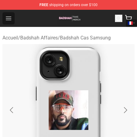
FREE
shipping on orders over $100
Badshah Shop - Official Badshah Merchandise Store
Open menu
Accueil
/
Badshah Affaires
/
Badshah Cas Samsung