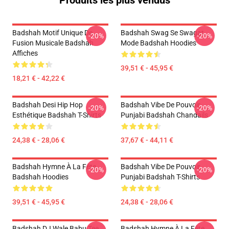
Produits les plus vendus
Badshah Motif Unique De
Badshah Swag Se Swagat
-20%
-20%
Fusion Musicale Badshah
Mode Badshah Hoodies
Affiches
39,51 € - 45,95 €
18,21 € - 42,22 €
Badshah Desi Hip Hop
Badshah Vibe De Pouvoir
-20%
-20%
Esthétique Badshah T-Shirts
Punjabi Badshah Chandails
24,38 € - 28,06 €
37,67 € - 44,11 €
Badshah Hymne À La Fête
Badshah Vibe De Pouvoir
-20%
-20%
Badshah Hoodies
Punjabi Badshah T-Shirts
39,51 € - 45,95 €
24,38 € - 28,06 €
Badshah DJ Wale Babu Tee
Badshah Hymne À La Fête