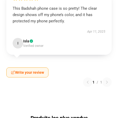
This Badshah phone case is so pretty! The clear
design shows off my phone’s color, and it has
protected my phone perfectly.
Apr 11, 2025
Isla
I
Verified owner
Write your review
1
/
1