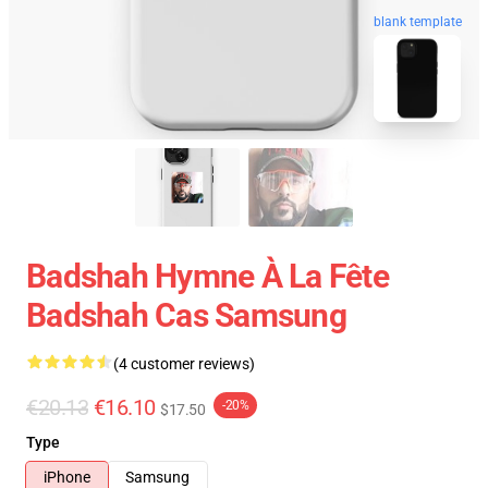
blank template
Badshah Hymne À La Fête
Badshah Cas Samsung
(4 customer reviews)
€20.13
€16.10
-20%
$17.50
Type
iPhone
Samsung