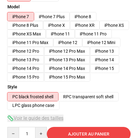
Model
iPhone 7
iPhone 7 Plus
iPhone 8
iPhone 8 Plus
iPhone X
iPhone XR
iPhone XS
iPhone XS Max
iPhone 11
iPhone 11 Pro
iPhone 11 Pro Max
iPhone 12
iPhone 12 Mini
iPhone 12 Pro
iPhone 12 Pro Max
iPhone 13
iPhone 13 Pro
iPhone 13 Pro Max
iPhone 14
iPhone 14 Pro
iPhone 14 Pro Max
iPhone 15
iPhone 15 Pro
iPhone 15 Pro Max
Style
PC black frosted shell
RPC transparent soft shell
LPC glass phone case
Voir le guide des tailles
Quantity
AJOUTER AU PANIER