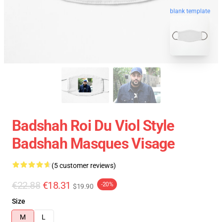
blank template
Badshah Roi Du Viol Style
Badshah Masques Visage
(5 customer reviews)
€22.88
€18.31
-20%
$19.90
Size
M
L