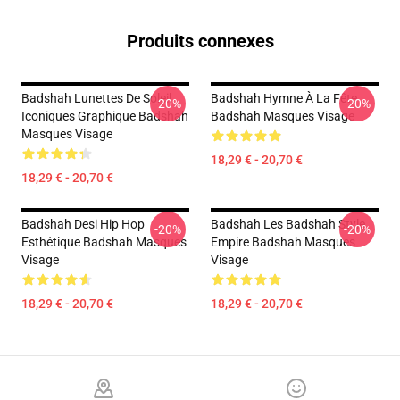
Produits connexes
Badshah Lunettes De Soleil
Badshah Hymne À La Fête
-20%
-20%
Iconiques Graphique Badshah
Badshah Masques Visage
Masques Visage
18,29 € - 20,70 €
18,29 € - 20,70 €
Badshah Desi Hip Hop
Badshah Les Badshah Style
-20%
-20%
Esthétique Badshah Masques
Empire Badshah Masques
Visage
Visage
18,29 € - 20,70 €
18,29 € - 20,70 €
Footer