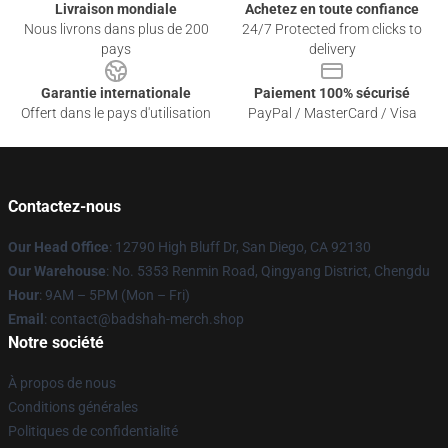
Livraison mondiale
Achetez en toute confiance
Nous livrons dans plus de 200
24/7 Protected from clicks to
pays
delivery
Garantie internationale
Paiement 100% sécurisé
Offert dans le pays d'utilisation
PayPal / MasterCard / Visa
Contactez-nous
Our Head Office
: 12790 High Bluff Dr, San Diego, CA 92130
Our Warehouse
: No. 5353 Renmin Road, Qingyang District, Chengdu
Hour
: 9AM – 5PM (Mon – Fri)
Email
: contact@badshah-merch.shop
Notre société
À propos de nous
Conditions générales
Politiques de confidentialité