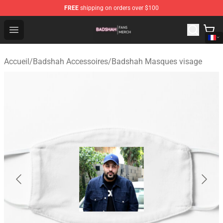
FREE
shipping on orders over $100
Badshah Shop - Official Badshah Merchandise Store
Open menu
Accueil
/
Badshah Accessoires
/
Badshah Masques visage