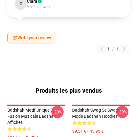
Clara
C
Verified owner
Write your review
1
/
1
Produits les plus vendus
Badshah Motif Unique De
Badshah Swag Se Swagat
-20%
-20%
Fusion Musicale Badshah
Mode Badshah Hoodies
Affiches
39,51 € - 45,95 €