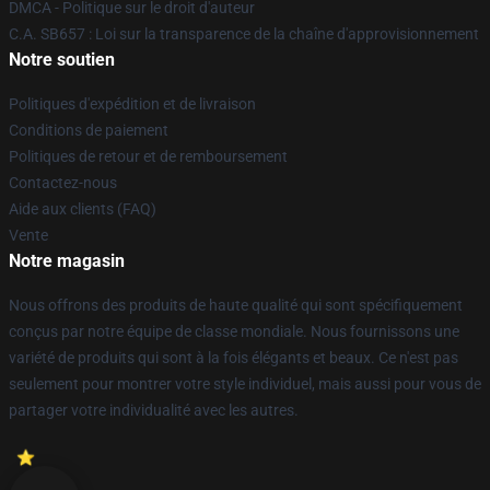
DMCA - Politique sur le droit d'auteur
C.A. SB657 : Loi sur la transparence de la chaîne d'approvisionnement
Notre soutien
Politiques d'expédition et de livraison
Conditions de paiement
Politiques de retour et de remboursement
Contactez-nous
Aide aux clients (FAQ)
Vente
Notre magasin
Nous offrons des produits de haute qualité qui sont spécifiquement
conçus par notre équipe de classe mondiale. Nous fournissons une
variété de produits qui sont à la fois élégants et beaux. Ce n'est pas
seulement pour montrer votre style individuel, mais aussi pour vous de
partager votre individualité avec les autres.