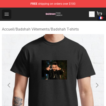
FREE
shipping on orders over $100
Badshah Shop - Official Badshah Merchandise Store
Open menu
Accueil
/
Badshah Vêtements
/
Badshah T-shirts