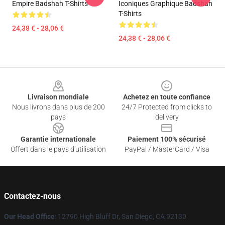
Empire Badshah T-Shirts
Iconiques Graphique Badshah
T-Shirts
24,38 € - 28,06 €
24,38 € - 28,06 €
Footer
Livraison mondiale
Achetez en toute confiance
Nous livrons dans plus de 200
24/7 Protected from clicks to
pays
delivery
Garantie internationale
Paiement 100% sécurisé
Offert dans le pays d'utilisation
PayPal / MasterCard / Visa
Contactez-nous
Our Head Office
: 12790 High Bluff Dr, San Diego, CA 92130