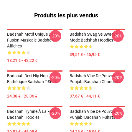
Produits les plus vendus
Badshah Motif Unique De
Badshah Swag Se Swagat
-20%
-20%
Fusion Musicale Badshah
Mode Badshah Hoodies
Affiches
39,51 € - 45,95 €
18,21 € - 42,22 €
Badshah Desi Hip Hop
Badshah Vibe De Pouvoir
-20%
-20%
Esthétique Badshah T-Shirts
Punjabi Badshah Chandails
24,38 € - 28,06 €
37,67 € - 44,11 €
Badshah Hymne À La Fête
Badshah Vibe De Pouvoir
-20%
-20%
Badshah Hoodies
Punjabi Badshah T-Shirts
39,51 € - 45,95 €
24,38 € - 28,06 €