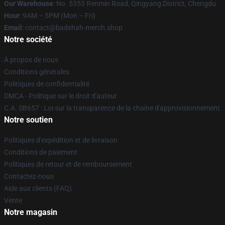
Our Warehouse
: No. 5353 Renmin Road, Qingyang District, Chengdu
Hour
: 9AM – 5PM (Mon – Fri)
Email
: contact@badshah-merch.shop
Notre société
À propos de nous
Conditions générales
Politiques de confidentialité
DMCA - Politique sur le droit d'auteur
C.A. SB657 : Loi sur la transparence de la chaîne d'approvisionnement
Notre soutien
Politiques d'expédition et de livraison
Conditions de paiement
Politiques de retour et de remboursement
Contactez-nous
Aide aux clients (FAQ)
Vente
Notre magasin