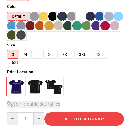
Color
Default
Size
S
M
L
XL
2XL
3XL
4XL
5XL
Print Location
Voir le guide des tailles
Quantity
AJOUTER AU PANIER