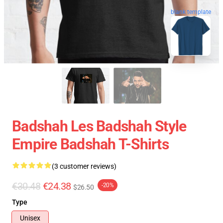
blank template
Badshah Les Badshah Style
Empire Badshah T-Shirts
(3 customer reviews)
€30.48
€24.38
-20%
$26.50
Type
Unisex