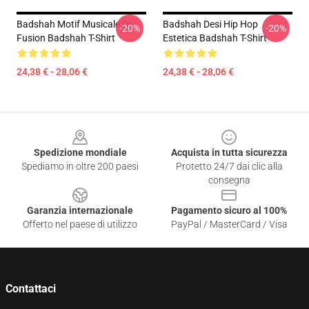
Badshah Motif Musicale Di
Badshah Desi Hip Hop
-20%
-20%
Fusion Badshah T-Shirt
Estetica Badshah T-Shirt
24,38 € - 28,06 €
24,38 € - 28,06 €
Footer
Spedizione mondiale
Acquista in tutta sicurezza
Spediamo in oltre 200 paesi
Protetto 24/7 dai clic alla
consegna
Garanzia internazionale
Pagamento sicuro al 100%
Offerto nel paese di utilizzo
PayPal / MasterCard / Visa
Contattaci