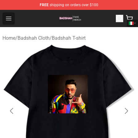
FREE
shipping on orders over $100
Badshah Shop - Official Badshah Merchandise Store
Open menu
Home
/
Badshah Cloth
/
Badshah T-shirt