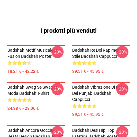
I prodotti più venduti
Badshah Motif Musicale Di
Badshah Re Del Rapimento
-20%
-20%
Fusion Badshah Poster
Stile Badshah Cappucci
18,21 € - 42,22 €
39,51 € - 45,95 €
Badshah Swag Se Swagat
Badshah Vibrazione Di Potere
-20%
-20%
Moda Badshah T-Shirt
Del Punjabi Badshah
Cappucci
24,38 € - 28,06 €
39,51 € - 45,95 €
Badshah Ancora Goccia
Badshah Desi Hip Hop
-20%
-20%
Beats Design Badshah T-Shirt
Estetica Badshah Poster