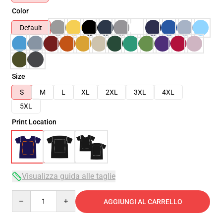
Color
Default
Size
S
M
L
XL
2XL
3XL
4XL
5XL
Print Location
Visualizza guida alle taglie
Quantity
AGGIUNGI AL CARRELLO