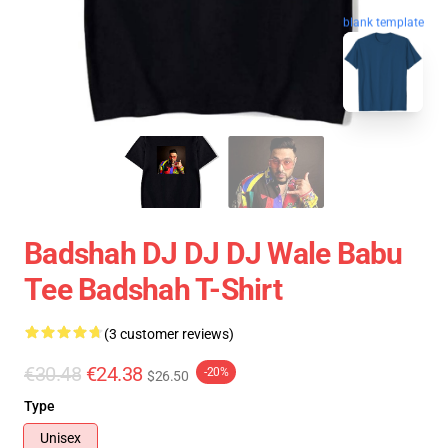
blank template
Badshah DJ DJ DJ Wale Babu
Tee Badshah T-Shirt
(3 customer reviews)
€30.48
€24.38
-20%
$26.50
Type
Unisex