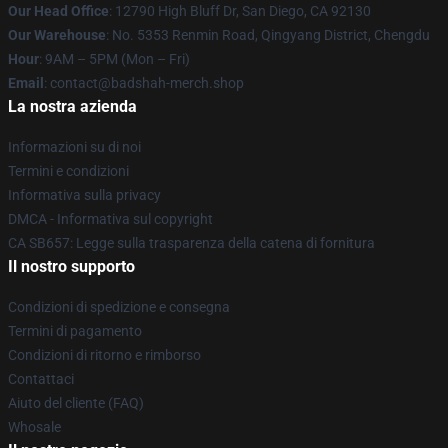
Our Head Office
: 12790 High Bluff Dr, San Diego, CA 92130
Our Warehouse
: No. 5353 Renmin Road, Qingyang District, Chengdu
Hour
: 9AM – 5PM (Mon – Fri)
Email
: contact@badshah-merch.shop
La nostra azienda
Informazioni su di noi
Termini e condizioni
Informativa sulla privacy
DMCA - Informativa sul copyright
CA SB657: Legge sulla trasparenza della catena di fornitura
Il nostro supporto
Condizioni di spedizione e consegna
Termini di pagamento
Condizioni di ritorno e rimborso
Contattaci
Aiuto del cliente (FAQ)
Whosale