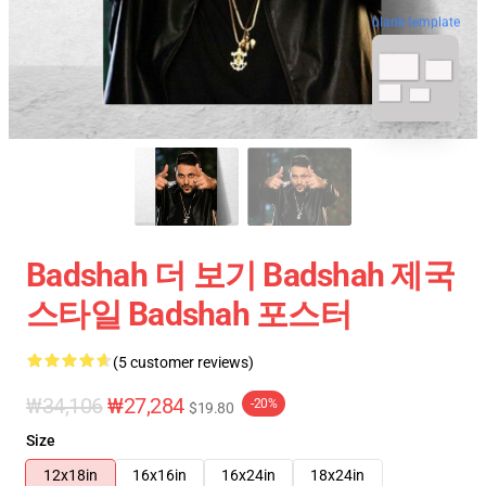
blank template
Badshah 더 보기 Badshah 제국
스타일 Badshah 포스터
(5 customer reviews)
₩34,106
₩27,284
-20%
$19.80
Size
12x18in
16x16in
16x24in
18x24in