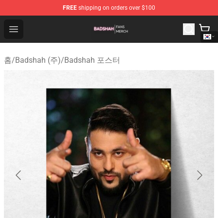
FREE
shipping on orders over $100
Badshah Shop - Official Badshah Merchandise Store
Open menu
홈
/
Badshah (주)
/
Badshah 포스터