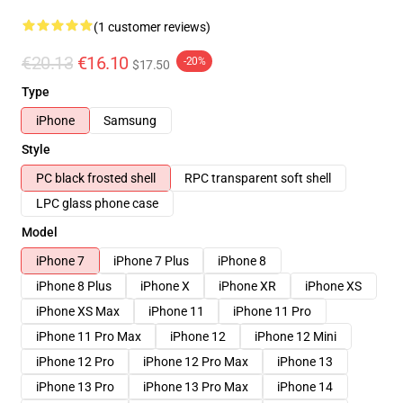
(1 customer reviews)
€20.13
€16.10
-20%
$17.50
Type
iPhone
Samsung
Style
PC black frosted shell
RPC transparent soft shell
LPC glass phone case
Model
iPhone 7
iPhone 7 Plus
iPhone 8
iPhone 8 Plus
iPhone X
iPhone XR
iPhone XS
iPhone XS Max
iPhone 11
iPhone 11 Pro
iPhone 11 Pro Max
iPhone 12
iPhone 12 Mini
iPhone 12 Pro
iPhone 12 Pro Max
iPhone 13
iPhone 13 Pro
iPhone 13 Pro Max
iPhone 14