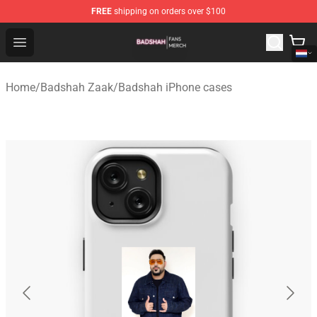
FREE
shipping on orders over $100
Badshah Shop - Official Badshah Merchandise Store
Open menu
Home
/
Badshah Zaak
/
Badshah iPhone cases