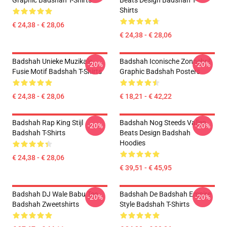
Graphic Badshah T-Shirts
Beats Design Badshah T-
Shirts
€ 24,38 - € 28,06
€ 24,38 - € 28,06
Badshah Unieke Muzikale
Badshah Iconische Zonnebril
-20%
-20%
Fusie Motif Badshah T-Shirts
Graphic Badshah Posters
€ 24,38 - € 28,06
€ 18,21 - € 42,22
Badshah Rap King Stijl
Badshah Nog Steeds Vallen
-20%
-20%
Badshah T-Shirts
Beats Design Badshah
Hoodies
€ 24,38 - € 28,06
€ 39,51 - € 45,95
Badshah DJ Wale Babu Tee
Badshah De Badshah Empire
-20%
-20%
Badshah Zweetshirts
Style Badshah T-Shirts