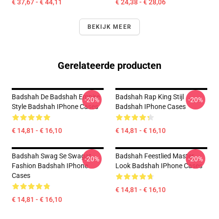
€ 37,67 - € 44,11
€ 24,38 - € 28,06
BEKIJK MEER
Gerelateerde producten
Badshah De Badshah Empire
Badshah Rap King Stijl
-20%
-20%
Style Badshah IPhone Cases
Badshah IPhone Cases
€ 14,81 - € 16,10
€ 14,81 - € 16,10
Badshah Swag Se Swagat
Badshah Feestlied Master
-20%
-20%
Fashion Badshah IPhone
Look Badshah IPhone Cases
Cases
€ 14,81 - € 16,10
€ 14,81 - € 16,10