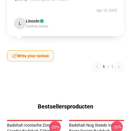
Apr 12, 2025
Lincoln
L
Verified owner
Write your review
1
/
1
Bestsellersproducten
Badshah Iconische Zonnebril
Badshah Nog Steeds Vallen
-20%
-20%