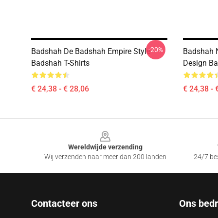
-20%
Badshah De Badshah Empire Style
Badshah N
Badshah T-Shirts
Design Ba
€ 24,38 - € 28,06
€ 24,38 - 
Footer
Wereldwijde verzending
Wij verzenden naar meer dan 200 landen
24/7 bes
Contacteer ons
Ons bedri