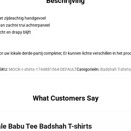
Beschrijving
et zijdeachtig handgevoel
aan zachte trui achterpaneel
ht en drapy blijft
r uw lokale derde-partij completer, Er kunnen lichte verschillen in het p
SKU
:
MOCK-t-shirts-1744881564-DEFAULT
Categorieën
:
Badshah T-shirts
What Customers Say
le Babu Tee Badshah T-shirts