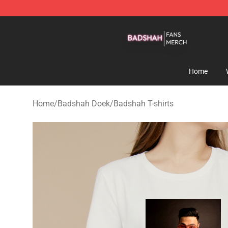
Badshah Shop - Official Badshah Merchandise Store
Home
Home
/
Badshah Doek
/
Badshah T-shirts