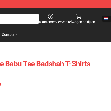
Klantenservice
Winkelwagen bekijken
Contact
e Babu Tee Badshah T-Shirts
)