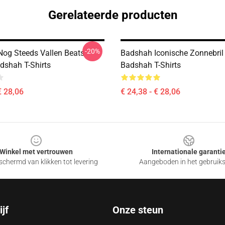
Gerelateerde producten
-20%
og Steeds Vallen Beats
Badshah Iconische Zonnebril
dshah T-Shirts
Badshah T-Shirts
€ 28,06
€ 24,38 - € 28,06
Winkel met vertrouwen
Internationale garanti
chermd van klikken tot levering
Aangeboden in het gebruik
jf
Onze steun