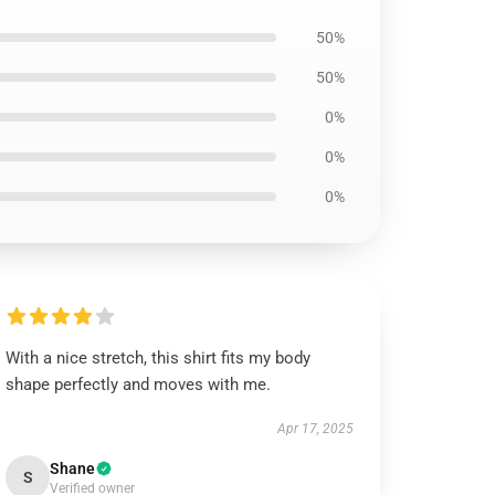
50%
50%
0%
0%
0%
With a nice stretch, this shirt fits my body
shape perfectly and moves with me.
Apr 17, 2025
Shane
S
Verified owner