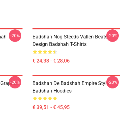
-20%
-20%
hah
Badshah Nog Steeds Vallen Beats
Design Badshah T-Shirts
€ 24,38 - € 28,06
-20%
-20%
 Graphic
Badshah De Badshah Empire Style
Badshah Hoodies
€ 39,51 - € 45,95