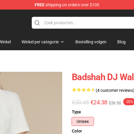
FREE
shipping on orders over $100
Winkel
Winkel per categorie
Bestelling volgen
Blog
Badshah DJ Wal
(4 customer reviews
€30.48
€24.38
-20%
$26.50
Type
Unisex
Color