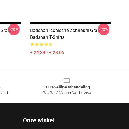
-20%
-20%
 Graphic
Badshah Iconische Zonnebril Graphic
Badshah T-Shirts
€ 24,38 - € 28,06
e
100% veilige afhandeling
sland
PayPal / MasterCard / Visa
Onze winkel