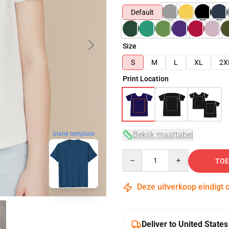
Default
Size
S
M
L
XL
2X
Print Location
blank template
Bekijk maattabel
Quantity
TOE
Deze uitverkoop eindigt 
Deliver to United States