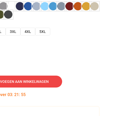
L
3XL
4XL
5XL
VOEGEN AAN WINKELWAGEN
over
03
:
21
:
54