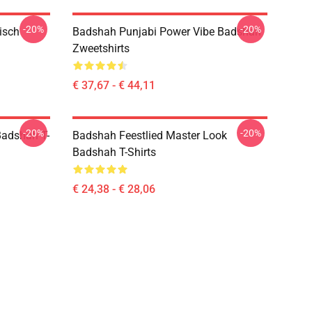
-20%
-20%
isch
Badshah Punjabi Power Vibe Badshah
Zweetshirts
€ 37,67 - € 44,11
-20%
-20%
adshah T-
Badshah Feestlied Master Look
Badshah T-Shirts
€ 24,38 - € 28,06