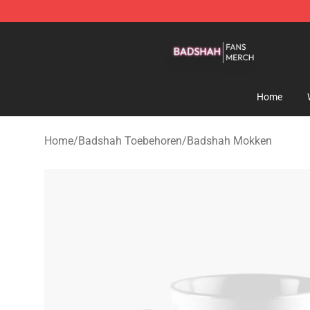
Badshah Shop - Official Badshah Merchandise Store
Home
Home
/
Badshah Toebehoren
/
Badshah Mokken