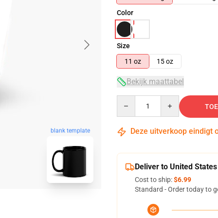
Color
Size
11 oz
15 oz
Bekijk maattabel
Quantity
TOE
Deze uitverkoop eindigt 
blank template
Deliver to United States
Cost to ship:
$6.99
Standard - Order today to g