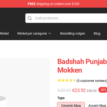
FREE
shipping on orders over $100
Winkel
Winkel per categorie
Bestelling volgen
Blog
Badshah Punjab
Mokken
(5 customer reviews
€29.90
€23.92
-20%
$26.00
Type
Ceramic Mug
Accent Mug