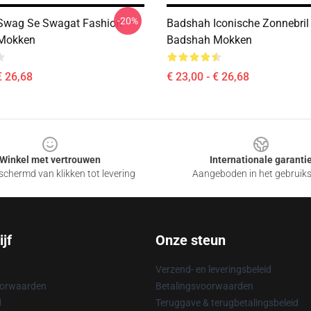
-20%
Swag Se Swagat Fashion
Badshah Iconische Zonnebril
Mokken
Badshah Mokken
€ 26,68
€ 23,00 - € 26,68
Winkel met vertrouwen
Internationale garanti
chermd van klikken tot levering
Aangeboden in het gebruik
jf
Onze steun
Verzend- en leveringsbeleid
oorwaarden
Betalingsvoorwaarden
d
Teruggave & terugbetalingsbeleid