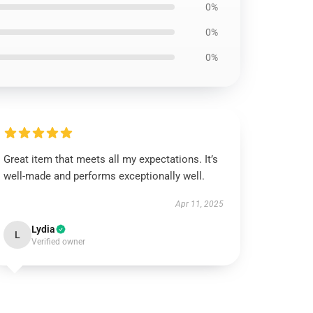
0%
0%
0%
Great item that meets all my expectations. It’s
well-made and performs exceptionally well.
Apr 11, 2025
Lydia
L
Verified owner