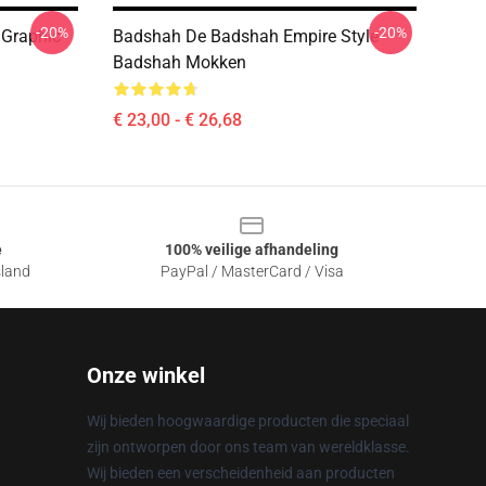
-20%
-20%
 Graphic
Badshah De Badshah Empire Style
Badshah Mokken
€ 23,00 - € 26,68
e
100% veilige afhandeling
sland
PayPal / MasterCard / Visa
Onze winkel
Wij bieden hoogwaardige producten die speciaal
zijn ontworpen door ons team van wereldklasse.
Wij bieden een verscheidenheid aan producten