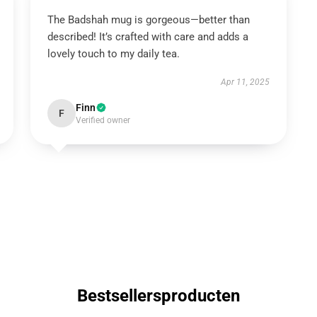
The Badshah mug is gorgeous—better than
described! It’s crafted with care and adds a
lovely touch to my daily tea.
Apr 11, 2025
Finn
F
Verified owner
Bestsellersproducten