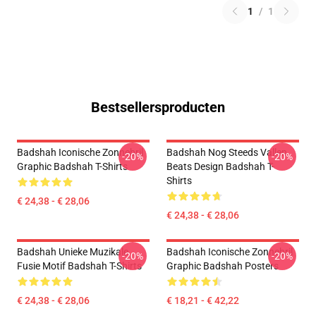
1
/
1
Bestsellersproducten
Badshah Iconische Zonnebril
Badshah Nog Steeds Vallen
-20%
-20%
Graphic Badshah T-Shirts
Beats Design Badshah T-
Shirts
€ 24,38 - € 28,06
€ 24,38 - € 28,06
Badshah Unieke Muzikale
Badshah Iconische Zonnebril
-20%
-20%
Fusie Motif Badshah T-Shirts
Graphic Badshah Posters
€ 24,38 - € 28,06
€ 18,21 - € 42,22