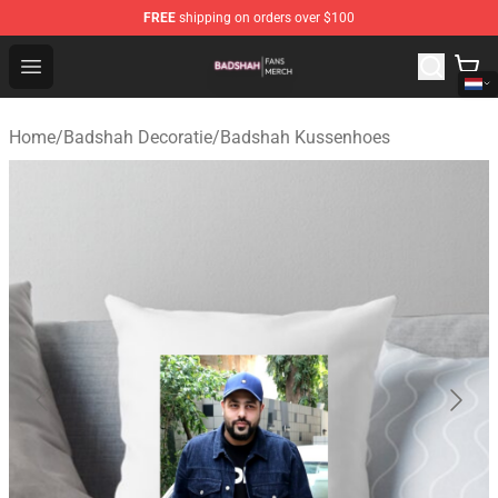
FREE
shipping on orders over $100
Badshah Shop - Official Badshah Merchandise Store
Open menu
Home
/
Badshah Decoratie
/
Badshah Kussenhoes