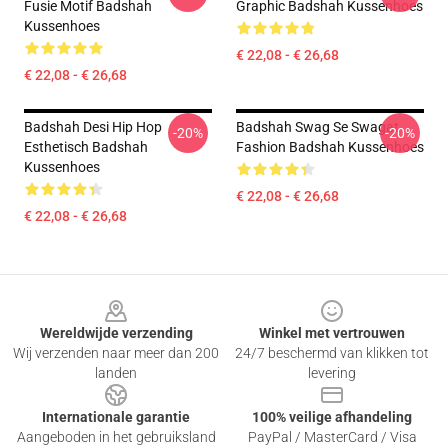
Fusie Motif Badshah
Graphic Badshah Kussenhoes
Kussenhoes
€ 22,08 - € 26,68
€ 22,08 - € 26,68
Badshah Desi Hip Hop
Badshah Swag Se Swagat
-20%
-20%
Esthetisch Badshah
Fashion Badshah Kussenhoes
Kussenhoes
€ 22,08 - € 26,68
€ 22,08 - € 26,68
Footer
Wereldwijde verzending
Winkel met vertrouwen
Wij verzenden naar meer dan 200
24/7 beschermd van klikken tot
landen
levering
Internationale garantie
100% veilige afhandeling
Aangeboden in het gebruiksland
PayPal / MasterCard / Visa