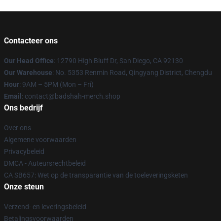
Contacteer ons
Our Head Office
: 12790 High Bluff Dr, San Diego, CA 92130
Our Warehouse
: No. 5353 Renmin Road, Qingyang District, Chengdu
Hour
: 9AM – 5PM (Mon – Fri)
Email
: contact@badshah-merch.shop
Ons bedrijf
Over ons
Algemene voorwaarden
Privacybeleid
DMCA - Auteursrechtbeleid
CA SB657: Wet op de transparantie van de toeleveringsketen
Onze steun
Verzend- en leveringsbeleid
Betalingsvoorwaarden