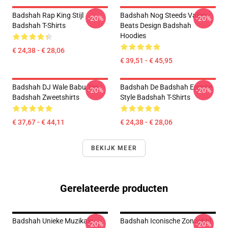
Badshah Rap King Stijl
Badshah Nog Steeds Vallen
-20%
-20%
Badshah T-Shirts
Beats Design Badshah
Hoodies
€ 24,38 - € 28,06
€ 39,51 - € 45,95
Badshah DJ Wale Babu Tee
Badshah De Badshah Empire
-20%
-20%
Badshah Zweetshirts
Style Badshah T-Shirts
€ 37,67 - € 44,11
€ 24,38 - € 28,06
BEKIJK MEER
Gerelateerde producten
Badshah Unieke Muzikale
Badshah Iconische Zonnebril
-20%
-20%