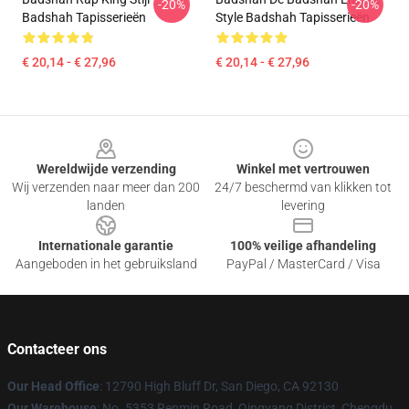
-20%
-20%
Badshah Tapisserieën
Style Badshah Tapisserieën
€ 20,14 - € 27,96
€ 20,14 - € 27,96
Footer
Wereldwijde verzending
Winkel met vertrouwen
Wij verzenden naar meer dan 200
24/7 beschermd van klikken tot
landen
levering
Internationale garantie
100% veilige afhandeling
Aangeboden in het gebruiksland
PayPal / MasterCard / Visa
Contacteer ons
Our Head Office
: 12790 High Bluff Dr, San Diego, CA 92130
Our Warehouse
: No. 5353 Renmin Road, Qingyang District, Chengdu