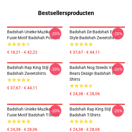
Bestsellersproducten
Badshah Unieke Muzikale
Badshah De Badshah Empire
-20%
-20%
Fusie Motif Badshah Posters
Style Badshah Zweetshirts
€ 18,21 - € 42,22
€ 37,67 - € 44,11
Badshah Rap King Stijl
Badshah Nog Steeds Vallen
-20%
-20%
Badshah Zweetshirts
Beats Design Badshah T-
Shirts
€ 37,67 - € 44,11
€ 24,38 - € 28,06
Badshah Unieke Muzikale
Badshah Rap King Stijl
-20%
-20%
Fusie Motif Badshah T-Shirts
Badshah T-Shirts
€ 24,38 - € 28,06
€ 24,38 - € 28,06