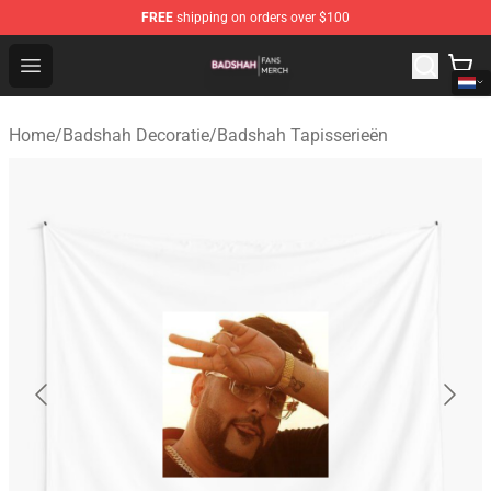
FREE
shipping on orders over $100
Badshah Shop - Official Badshah Merchandise Store
Open menu
Home
/
Badshah Decoratie
/
Badshah Tapisserieën