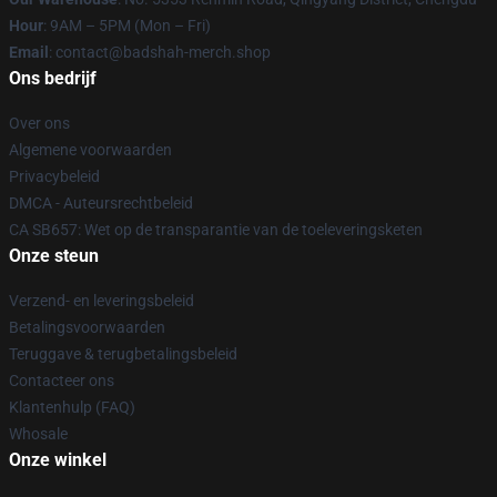
Hour
: 9AM – 5PM (Mon – Fri)
Email
: contact@badshah-merch.shop
Ons bedrijf
Over ons
Algemene voorwaarden
Privacybeleid
DMCA - Auteursrechtbeleid
CA SB657: Wet op de transparantie van de toeleveringsketen
Onze steun
Verzend- en leveringsbeleid
Betalingsvoorwaarden
Teruggave & terugbetalingsbeleid
Contacteer ons
Klantenhulp (FAQ)
Whosale
Onze winkel