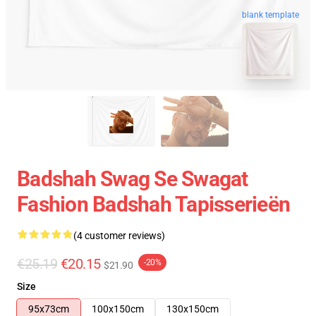
blank template
Badshah Swag Se Swagat
Fashion Badshah Tapisserieën
(4 customer reviews)
€25.19
€20.15
-20%
$21.90
Size
95x73cm
100x150cm
130x150cm