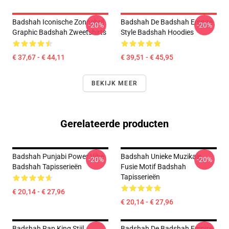
Badshah Iconische Zonnebril
Badshah De Badshah Empire
-20%
-20%
Graphic Badshah Zweetshirts
Style Badshah Hoodies
€ 37,67 - € 44,11
€ 39,51 - € 45,95
BEKIJK MEER
Gerelateerde producten
Badshah Punjabi Power Vibe
Badshah Unieke Muzikale
-20%
-20%
Badshah Tapisserieën
Fusie Motif Badshah
Tapisserieën
€ 20,14 - € 27,96
€ 20,14 - € 27,96
Badshah Rap King Stijl
Badshah De Badshah Empire