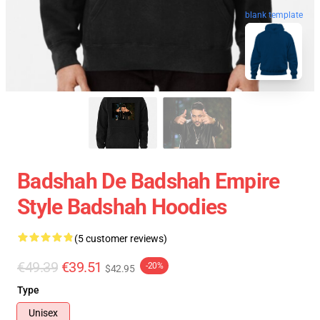
blank template
Badshah De Badshah Empire
Style Badshah Hoodies
(5 customer reviews)
€49.39
€39.51
-20%
$42.95
Type
Unisex