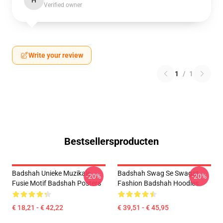
H
Verified owner
Write your review
1
/
1
Bestsellersproducten
Badshah Unieke Muzikale
Badshah Swag Se Swagat
-20%
-20%
Fusie Motif Badshah Posters
Fashion Badshah Hoodies
€ 18,21 - € 42,22
€ 39,51 - € 45,95