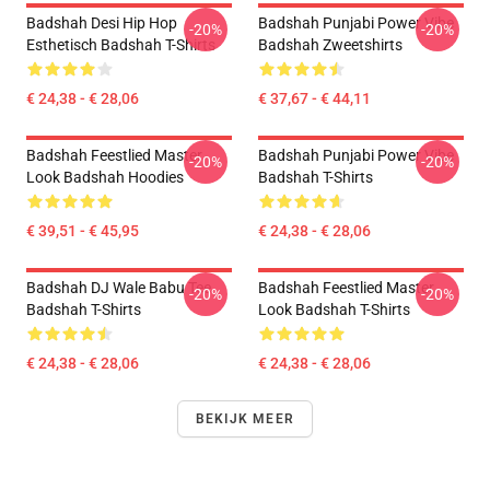
Badshah Desi Hip Hop
Badshah Punjabi Power Vibe
-20%
-20%
Esthetisch Badshah T-Shirts
Badshah Zweetshirts
€ 24,38 - € 28,06
€ 37,67 - € 44,11
Badshah Feestlied Master
Badshah Punjabi Power Vibe
-20%
-20%
Look Badshah Hoodies
Badshah T-Shirts
€ 39,51 - € 45,95
€ 24,38 - € 28,06
Badshah DJ Wale Babu Tee
Badshah Feestlied Master
-20%
-20%
Badshah T-Shirts
Look Badshah T-Shirts
€ 24,38 - € 28,06
€ 24,38 - € 28,06
BEKIJK MEER