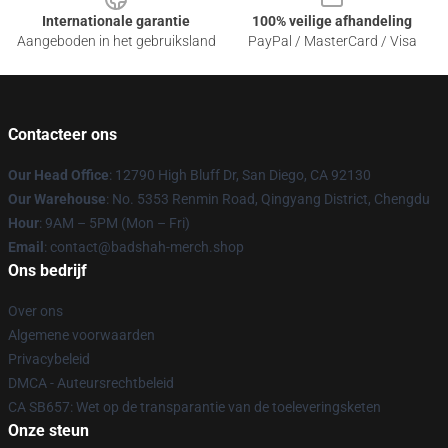
Internationale garantie
100% veilige afhandeling
Aangeboden in het gebruiksland
PayPal / MasterCard / Visa
Contacteer ons
Our Head Office
: 12790 High Bluff Dr, San Diego, CA 92130
Our Warehouse
: No. 5353 Renmin Road, Qingyang District, Chengdu
Hour
: 9AM – 5PM (Mon – Fri)
Email
: contact@badshah-merch.shop
Ons bedrijf
Over ons
Algemene voorwaarden
Privacybeleid
DMCA - Auteursrechtbeleid
CA SB657: Wet op de transparantie van de toeleveringsketen
Onze steun