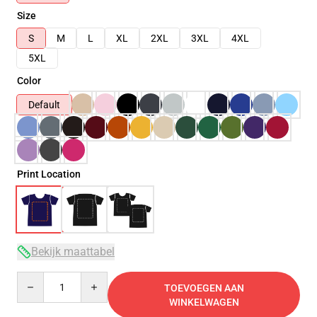
Size
S
M
L
XL
2XL
3XL
4XL
5XL
Color
Default
Print Location
Bekijk maattabel
Quantity
TOEVOEGEN AAN
WINKELWAGEN