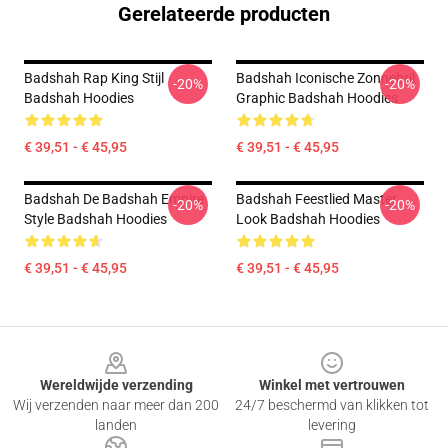
Gerelateerde producten
Badshah Rap King Stijl
Badshah Iconische Zonnebril
-20%
-20%
Badshah Hoodies
Graphic Badshah Hoodies
€ 39,51 - € 45,95
€ 39,51 - € 45,95
Badshah De Badshah Empire
Badshah Feestlied Master
-20%
-20%
Style Badshah Hoodies
Look Badshah Hoodies
€ 39,51 - € 45,95
€ 39,51 - € 45,95
Footer
Wereldwijde verzending
Winkel met vertrouwen
Wij verzenden naar meer dan 200
24/7 beschermd van klikken tot
landen
levering