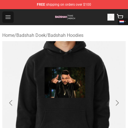
FREE
shipping on orders over $100
Badshah Shop - Official Badshah Merchandise Store
Open menu
Home
/
Badshah Doek
/
Badshah Hoodies