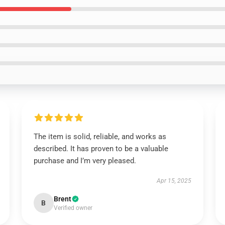
The item is solid, reliable, and works as
described. It has proven to be a valuable
purchase and I’m very pleased.
Apr 15, 2025
Brent
B
Verified owner