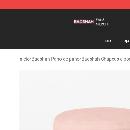
Badshah Shop - Official Badshah Merchandise Store
Início
Loja
Início
/
Badshah Pano de pano
/
Badshah Chapéus e bo