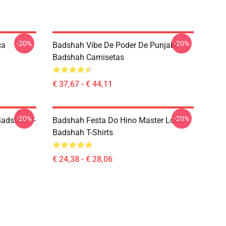
-20%
-20%
ca
Badshah Vibe De Poder De Punjabi
Badshah Camisetas
€ 37,67 - € 44,11
-20%
-20%
adshah T-
Badshah Festa Do Hino Master Look
Badshah T-Shirts
€ 24,38 - € 28,06