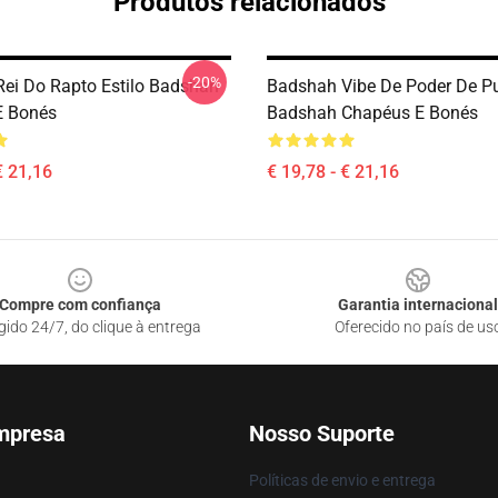
Produtos relacionados
-20%
ei Do Rapto Estilo Badshah
Badshah Vibe De Poder De P
E Bonés
Badshah Chapéus E Bonés
€ 21,16
€ 19,78 - € 21,16
Compre com confiança
Garantia internacional
gido 24/7, do clique à entrega
Oferecido no país de us
mpresa
Nosso Suporte
Políticas de envio e entrega