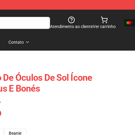
Atendimento ao cliente
Ver carrinho
Contato
 De Óculos De Sol Ícone
s E Bonés
)
Beanie