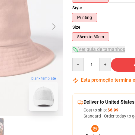
Style
Printing
Size
56cm to 60cm
Ver guia de tamanhos
Quantity
blank template
Esta promoção termina
Deliver to United States
Cost to ship:
$6.99
Standard - Order today to g