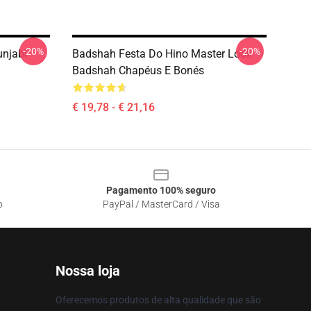
-20%
-20%
unjabi
Badshah Festa Do Hino Master Look
Badshah Chapéus E Bonés
€ 19,78 - € 21,16
Pagamento 100% seguro
o
PayPal / MasterCard / Visa
Nossa loja
Oferecemos produtos de alta qualidade que são