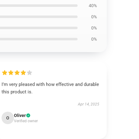
40%
0%
0%
0%
I’m very pleased with how effective and durable
this product is.
Apr 14, 2025
Oliver
O
Verified owner