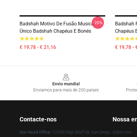
-20%
Badshah Motivo De Fusão Musical
Badshah R
Único Badshah Chapéus E Bonés
Chapéus 
€ 19,78 - € 21,16
€ 19,78 - 
Footer
Envio mundial
Enviamos para mais de 200 países
Prote
Contacte-nos
Nossa e
Our Head Office
: 12790 High Bluff Dr, San Diego,
Sobre nós