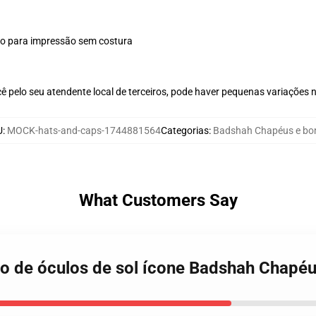
plo para impressão sem costura
ê pelo seu atendente local de terceiros, pode haver pequenas variações 
U
:
MOCK-hats-and-caps-1744881564
Categorias
:
Badshah Chapéus e bo
What Customers Say
co de óculos de sol ícone Badshah Chapé