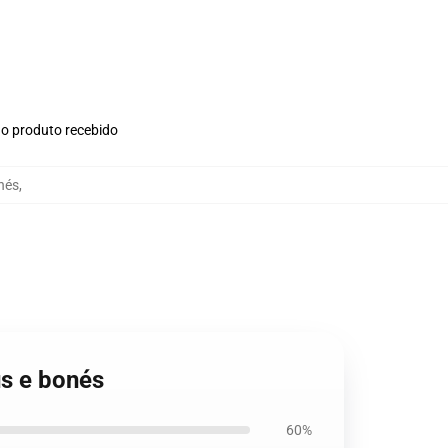
no produto recebido
nés
,
us e bonés
60%