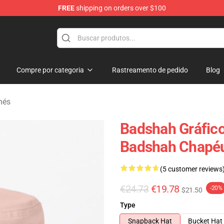
FREE
shipping on orders over $100
Compre por categoria
Rastreamento de pedido
Blog
nés
Badshah Gráfico
Badshah Chapéu
(5 customer reviews
€24.73
€19.78
-20%
$21.50
Type
Snapback Hat
Bucket Hat