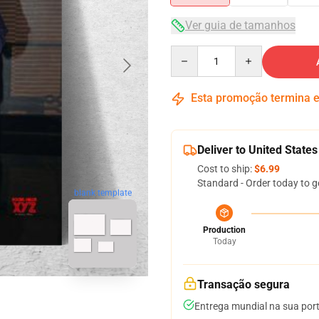
Ver guia de tamanhos
Quantity
Esta promoção termina
Deliver to United States
Cost to ship:
$6.99
Standard - Order today to g
blank template
Production
Today
Transação segura
Entrega mundial na sua por