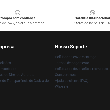
Compre com confiança
Garantia internacional
gido 24/7, do clique à entrega
Oferecido no país de us
mpresa
Nosso Suporte
Políticas de envio e entrega
ndições
Termos de pagamento
privacidade
Políticas de devolução e reembolso
ca de Direitos Autorais
Contacte-nos
i de Transparência de Cadeia de
Ajuda ao cliente (FAQ)
Whosale