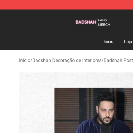
Badshah Shop - Official Badshah Merchandise Store
Início
Loja
Início
/
Badshah Decoração de interiores
/
Badshah Post