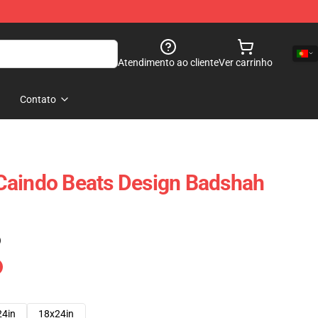
Atendimento ao cliente
Ver carrinho
Contato
Caindo Beats Design Badshah
)
24in
18x24in