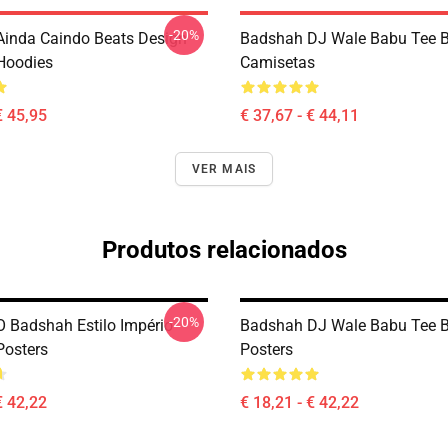
-20%
inda Caindo Beats Design
Badshah DJ Wale Babu Tee 
Hoodies
Camisetas
€ 45,95
€ 37,67 - € 44,11
VER MAIS
Produtos relacionados
-20%
 Badshah Estilo Império
Badshah DJ Wale Babu Tee 
osters
Posters
€ 42,22
€ 18,21 - € 42,22