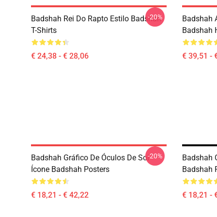
-20%
Badshah Rei Do Rapto Estilo Badshah
Badshah A
T-Shirts
Badshah 
€ 24,38 - € 28,06
€ 39,51 - 
-20%
Badshah Gráfico De Óculos De Sol
Badshah O
Ícone Badshah Posters
Badshah P
€ 18,21 - € 42,22
€ 18,21 - 