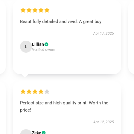
Beautifully detailed and vivid. A great buy!
Apr 17, 2025
Lillian
L
Verified owner
Perfect size and high-quality print. Worth the
price!
Apr 12, 2025
Zeke