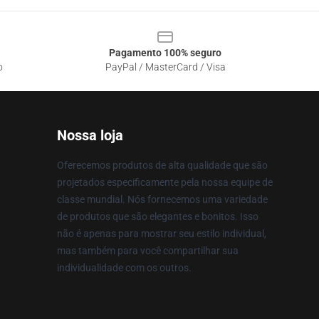
Pagamento 100% seguro
o
PayPal / MasterCard / Visa
Nossa loja
Oferecemos produtos de alta qualidade que são
projetados especificamente pela nossa equipe de
classe mundial. Nós fornecemos uma variedade
de produtos que são elegantes e bonitos. Isso
não é apenas para mostrar seu estilo individual,
mas também para você compartilhar sua
individualidade com os outros.