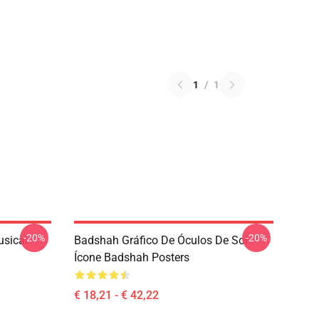
1
/
1
-20%
-20%
sical
Badshah Gráfico De Óculos De Sol
Ícone Badshah Posters
€ 18,21 - € 42,22