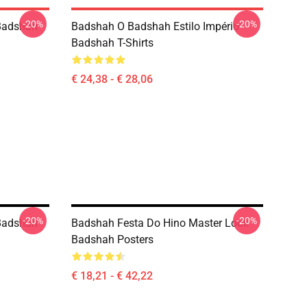
-20%
-20%
Badshah
Badshah O Badshah Estilo Império
Badshah T-Shirts
€ 24,38 - € 28,06
-20%
-20%
Badshah
Badshah Festa Do Hino Master Look
Badshah Posters
€ 18,21 - € 42,22