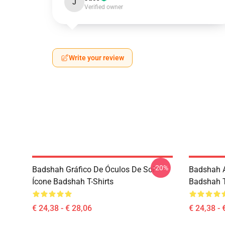
J
Verified owner
Write your review
-20%
Badshah Gráfico De Óculos De Sol
Badshah A
Ícone Badshah T-Shirts
Badshah T
€ 24,38 - € 28,06
€ 24,38 - 