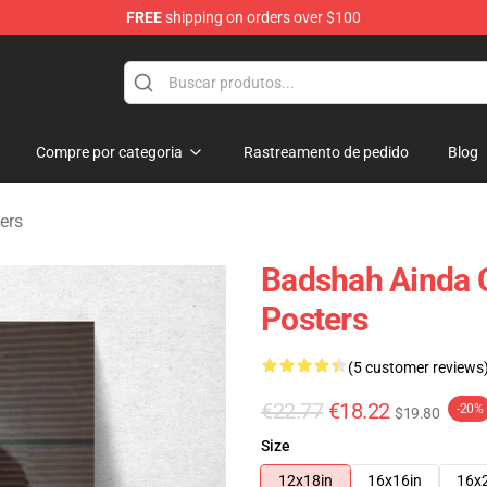
FREE
shipping on orders over $100
Compre por categoria
Rastreamento de pedido
Blog
ers
Badshah Ainda 
Posters
(5 customer reviews
€22.77
€18.22
-20%
$19.80
Size
12x18in
16x16in
16x