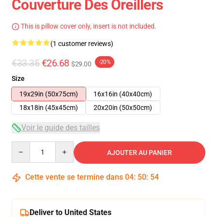
Couverture Des Oreillers
This is pillow cover only, insert is not included.
(1 customer reviews)
€33.35
€26.68
-20%
$29.00
Size
19x29in (50x75cm)
16x16in (40x40cm)
18x18in (45x45cm)
20x20in (50x50cm)
Voir le guide des tailles
Quantity
AJOUTER AU PANIER
Cette vente se termine dans
04
:
50
:
54
Deliver to United States