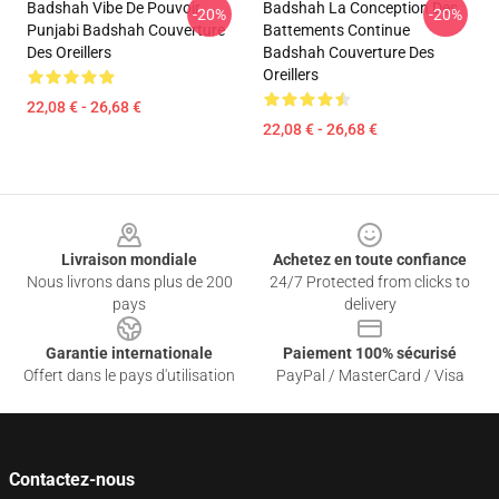
Badshah Vibe De Pouvoir
Badshah La Conception Des
-20%
-20%
Punjabi Badshah Couverture
Battements Continue
Des Oreillers
Badshah Couverture Des
Oreillers
22,08 € - 26,68 €
22,08 € - 26,68 €
Footer
Livraison mondiale
Achetez en toute confiance
Nous livrons dans plus de 200
24/7 Protected from clicks to
pays
delivery
Garantie internationale
Paiement 100% sécurisé
Offert dans le pays d'utilisation
PayPal / MasterCard / Visa
Contactez-nous