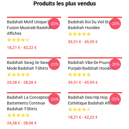
Produits les plus vendus
Badshah Motif Unique De
Badshah Roi Du Viol Style
-20%
-20%
Fusion Musicale Badshah
Badshah Hoodies
Affiches
39,51 € - 45,95 €
18,21 € - 42,22 €
Badshah Swag Se Swagat
Badshah Vibe De Pouvoir
-20%
-20%
Mode Badshah T-Shirts
Punjabi Badshah Hoodies
24,38 € - 28,06 €
39,51 € - 45,95 €
Badshah La Conception Des
Badshah Desi Hip Hop
-20%
-20%
Battements Continue
Esthétique Badshah Affiches
Badshah T-Shirts
18,21 € - 42,22 €
24,38 € - 28,06 €