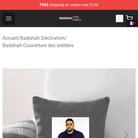
FREE
shipping on orders over $100
Badshah Shop - Official Badshah Merchandise Store
Open menu
Accueil
/
Badshah Décoration
/
Badshah Couverture des oreillers