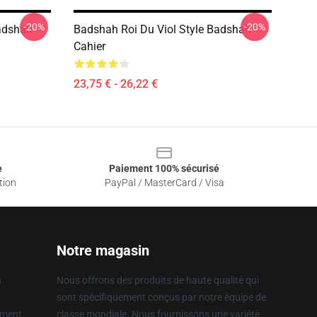
-20%
-20%
adshah
Badshah Roi Du Viol Style Badshah
Cahier
23,75 € - 26,22 €
e
Paiement 100% sécurisé
tion
PayPal / MasterCard / Visa
Notre magasin
n
Nous offrons des produits de haute qualité qui
sont spécifiquement conçus par notre équipe de
ement
classe mondiale. Nous fournissons une variété