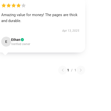
Amazing value for money! The pages are thick
and durable.
Apr 13, 2025
Ethan
E
Verified owner
1
/
1