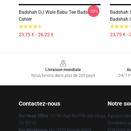
-20%
Badshah DJ Wale Babu Tee Badshah
Badshah 
Cahier
Badshah C
23,75 € - 26,22 €
23,75 € - 
Footer
Livraison mondiale
Ac
Nous livrons dans plus de 200 pays
24/7 Pr
Contactez-nous
Notre so
Our Head Office
: 12790 High Bluff Dr, San Diego,
À propos de
CA 92130
Conditions g
Our Warehouse
: No. 5353 Renmin Road,
Politiques de