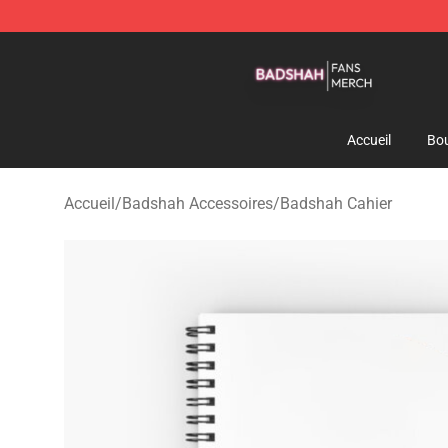
Badshah Shop - Official Badshah Merchandise Store
Accueil
Bou
Accueil
/
Badshah Accessoires
/
Badshah Cahier