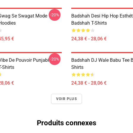
-20%
Swag Se Swagat Mode
Badshah Desi Hip Hop Esthét
Hoodies
Badshah T-Shirts
45,95 €
24,38 € - 28,06 €
-20%
ibe De Pouvoir Punjabi
Badshah DJ Wale Babu Tee B
-Shirts
Shirts
28,06 €
24,38 € - 28,06 €
VOIR PLUS
Produits connexes