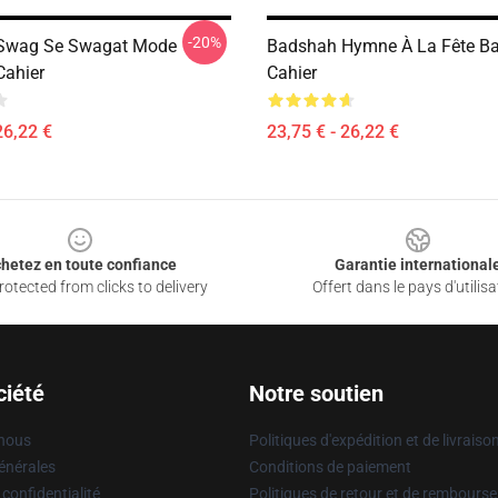
-20%
Swag Se Swagat Mode
Badshah Hymne À La Fête B
ahier
Cahier
26,22 €
23,75 € - 26,22 €
hetez en toute confiance
Garantie international
otected from clicks to delivery
Offert dans le pays d'utilisa
ciété
Notre soutien
 nous
Politiques d'expédition et de livraiso
énérales
Conditions de paiement
 confidentialité
Politiques de retour et de rembours