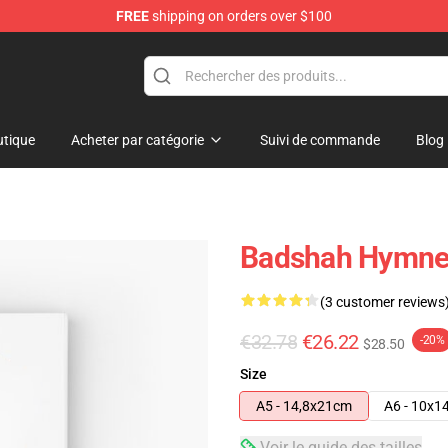
FREE
shipping on orders over $100
tique
Acheter par catégorie
Suivi de commande
Blog
Badshah Hymne 
(3 customer reviews
€32.78
€26.22
-20%
$28.50
Size
A5 - 14,8x21cm
A6 - 10x1
Voir le guide des tailles