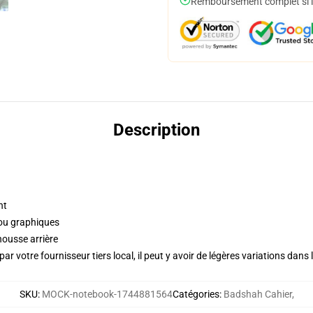
Remboursement complet si le
Description
nt
 ou graphiques
housse arrière
ar votre fournisseur tiers local, il peut y avoir de légères variations dans 
SKU
:
MOCK-notebook-1744881564
Catégories
:
Badshah Cahier
,