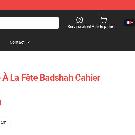
Service client
Voir le panier
Contact
À La Fête Badshah Cahier
)
4cm