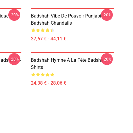
-20%
-20%
ique
Badshah Vibe De Pouvoir Punjabi
Badshah Chandails
37,67 € - 44,11 €
-20%
-20%
adshah T-
Badshah Hymne À La Fête Badshah T-
Shirts
24,38 € - 28,06 €