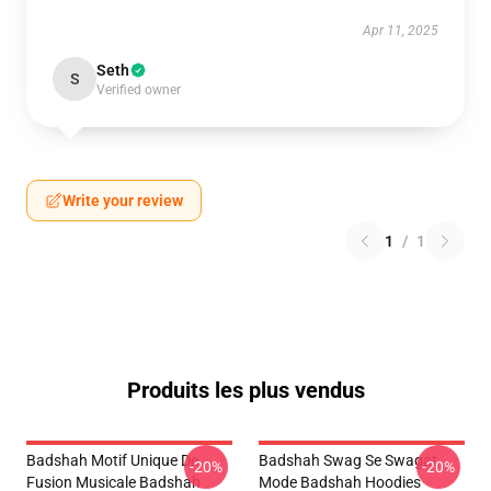
Apr 11, 2025
Seth
S
Verified owner
Write your review
1
/
1
Produits les plus vendus
Badshah Motif Unique De
Badshah Swag Se Swagat
-20%
-20%
Fusion Musicale Badshah
Mode Badshah Hoodies