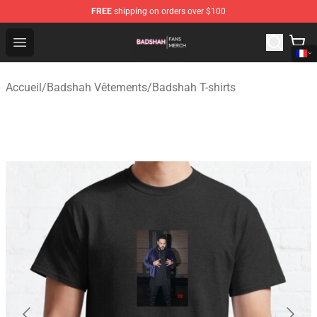
FREE
shipping on orders over $100
Badshah Shop - Official Badshah Merchandise Store
Open menu
Accueil
/
Badshah Vêtements
/
Badshah T-shirts