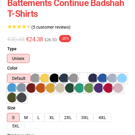
Battements Continue Badshah
T-Shirts
(5 customer reviews)
€30.48
€24.38
-20%
$26.50
Type
Unisex
Color
Default
Size
S
M
L
XL
2XL
3XL
4XL
5XL