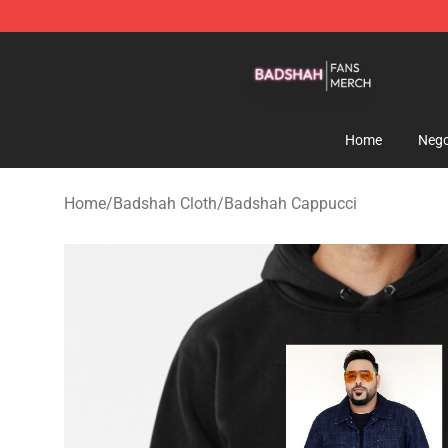
Badshah Shop - Official Badshah Merchandise Store
Home
Nego
Home
/
Badshah Cloth
/
Badshah Cappucci