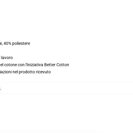
e, 40% poliestere
l lavoro
l cotone con l'iniziativa Better Cotton
iazioni nel prodotto ricevuto
i
,