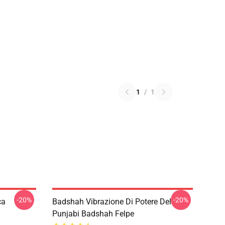
1
/
1
-20%
-20%
ca
Badshah Vibrazione Di Potere Del
Punjabi Badshah Felpe