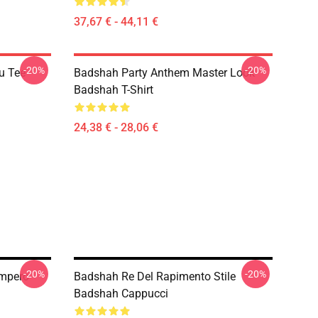
37,67 € - 44,11 €
-20%
-20%
u Tee
Badshah Party Anthem Master Look
Badshah T-Shirt
24,38 € - 28,06 €
-20%
-20%
Impero
Badshah Re Del Rapimento Stile
Badshah Cappucci