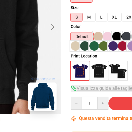
Size
S
M
L
XL
2X
Color
Default
Print Location
blank template
Visualizza guida alle tagli
Quantity
Questa vendita termina 