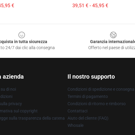
45,95 €
39,51 € - 45,95 €
cquista in tutta sicurezza
Garanzia internazional
to 24/7 dai clic alla consegna
Offerto nel paese di utiliz
a azienda
Il nostro supporto
su di noi
Condizioni di spedizione e consegna
dizioni
Termini di pagamento
ulla privacy
Condizioni di ritorno e rimborso
mativa sul copyright
Contattaci
gge sulla trasparenza della catena
Aiuto del cliente (FAQ)
Whosale