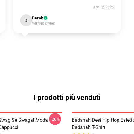
Apr 12, 2025
Derek
D
Verified owner
I prodotti più venduti
-20%
Swag Se Swagat Moda
Badshah Desi Hip Hop Esteti
Cappucci
Badshah T-Shirt