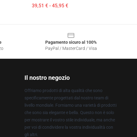
39,51 € - 45,95 €
e
Pagamento sicuro al 100%
zo
PayPal / MasterCard / Visa
Il nostro negozio
Offriamo prodotti di alta qualità che sono
specificamente progettati dal nostro team di
livello mondiale. Forniamo una varietà di prodotti
che sono sia elegante e bella. Questo non è solo
per mostrare il vostro stile individuale, ma anche
per voi di condividere la vostra individualità con
gli altri.