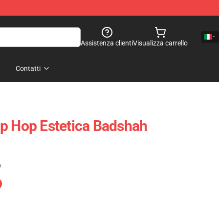
Assistenza clienti
Visualizza carrello
Contatti
p Hop Estetica Badshah
)