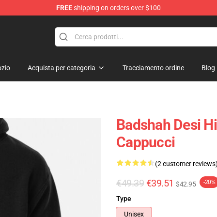
FREE
shipping on orders over $100
zio
Acquista per categoria
Tracciamento ordine
Blog
Badshah Desi Hi
Cappucci
(2 customer reviews
€49.39
€39.51
-20%
$42.95
Type
Unisex