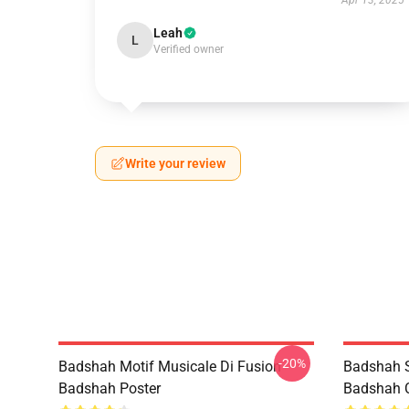
Apr 13, 2025
Leah
L
Verified owner
Write your review
-20%
Badshah Motif Musicale Di Fusion
Badshah 
Badshah Poster
Badshah 