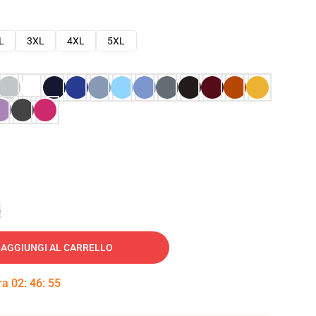
L
3XL
4XL
5XL
e
AGGIUNGI AL CARRELLO
tra
02
:
46
:
54