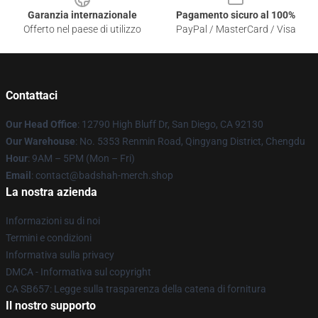
Garanzia internazionale
Pagamento sicuro al 100%
Offerto nel paese di utilizzo
PayPal / MasterCard / Visa
Contattaci
Our Head Office
: 12790 High Bluff Dr, San Diego, CA 92130
Our Warehouse
: No. 5353 Renmin Road, Qingyang District, Chengdu
Hour
: 9AM – 5PM (Mon – Fri)
Email
: contact@badshah-merch.shop
La nostra azienda
Informazioni su di noi
Termini e condizioni
Informativa sulla privacy
DMCA - Informativa sul copyright
CA SB657: Legge sulla trasparenza della catena di fornitura
Il nostro supporto