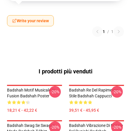
Write your review
1
/
1
I prodotti più venduti
Badshah Motif Musicale Di
Badshah Re Del Rapimento
-20%
-20%
Fusion Badshah Poster
Stile Badshah Cappucci
18,21 € - 42,22 €
39,51 € - 45,95 €
Badshah Swag Se Swagat
Badshah Vibrazione Di Potere
-20%
-20%