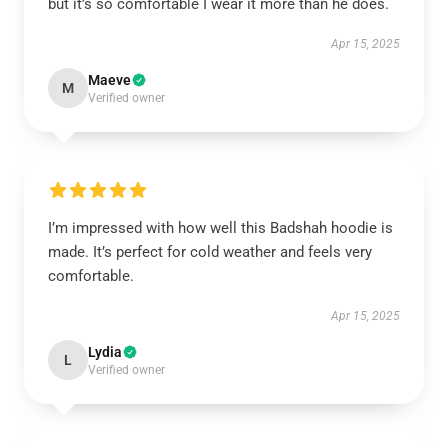
but it’s so comfortable I wear it more than he does.
Apr 15, 2025
Maeve
M
Verified owner
I’m impressed with how well this Badshah hoodie is
made. It’s perfect for cold weather and feels very
comfortable.
Apr 15, 2025
Lydia
L
Verified owner