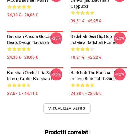
Moda Badshah T-Shirt
Del Punjabi Badshah
Cappucci
24,38 € - 28,06 €
39,51 € - 45,95 €
Badshah Ancora Goccia
Badshah Desi Hip Hop
-20%
-20%
Beats Design Badshah T-Shirt
Estetica Badshah Poster
24,38 € - 28,06 €
18,21 € - 42,22 €
Badshah Occhiali Da Sole
Badshah The Badshah Stile
-20%
-20%
Iconici Grafici Badshah Felpe
Impero Badshah T-Shirt
37,67 € - 44,11 €
24,38 € - 28,06 €
VISUALIZZA ALTRO
Prodotti correlati