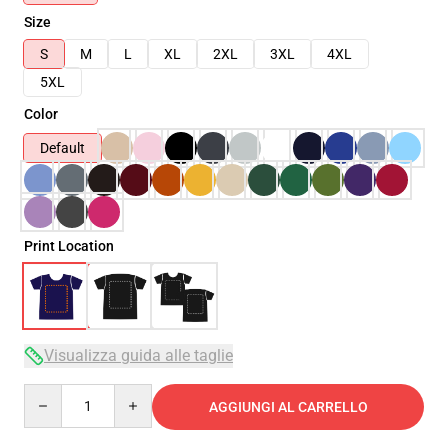
Size
S
M
L
XL
2XL
3XL
4XL
5XL
Color
Default
Print Location
Visualizza guida alle taglie
Quantity
AGGIUNGI AL CARRELLO