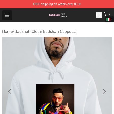
FREE
shipping on orders over $100
Badshah Shop - Official Badshah Merchandise Store
Open menu
Home
/
Badshah Cloth
/
Badshah Cappucci