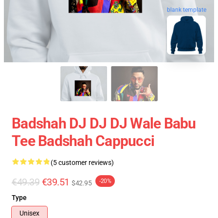
blank template
Badshah DJ DJ DJ Wale Babu
Tee Badshah Cappucci
(5 customer reviews)
€49.39
€39.51
-20%
$42.95
Type
Unisex