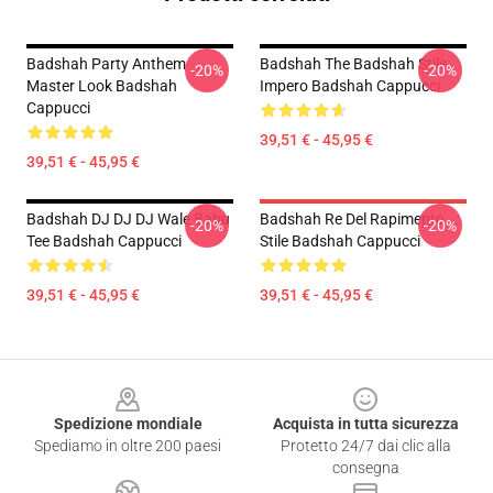
Badshah Party Anthem
Badshah The Badshah Stile
-20%
-20%
Master Look Badshah
Impero Badshah Cappucci
Cappucci
39,51 € - 45,95 €
39,51 € - 45,95 €
Badshah DJ DJ DJ Wale Babu
Badshah Re Del Rapimento
-20%
-20%
Tee Badshah Cappucci
Stile Badshah Cappucci
39,51 € - 45,95 €
39,51 € - 45,95 €
Footer
Spedizione mondiale
Acquista in tutta sicurezza
Spediamo in oltre 200 paesi
Protetto 24/7 dai clic alla
consegna