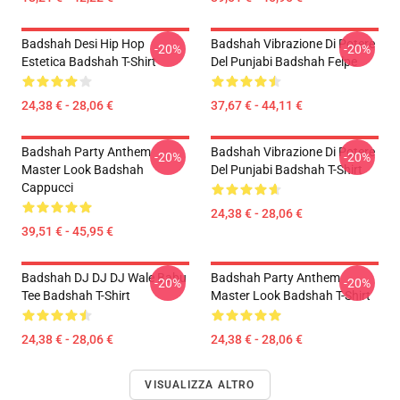
Badshah Desi Hip Hop
Badshah Vibrazione Di Potere
-20%
-20%
Estetica Badshah T-Shirt
Del Punjabi Badshah Felpe
24,38 € - 28,06 €
37,67 € - 44,11 €
Badshah Party Anthem
Badshah Vibrazione Di Potere
-20%
-20%
Master Look Badshah
Del Punjabi Badshah T-Shirt
Cappucci
24,38 € - 28,06 €
39,51 € - 45,95 €
Badshah DJ DJ DJ Wale Babu
Badshah Party Anthem
-20%
-20%
Tee Badshah T-Shirt
Master Look Badshah T-Shirt
24,38 € - 28,06 €
24,38 € - 28,06 €
VISUALIZZA ALTRO