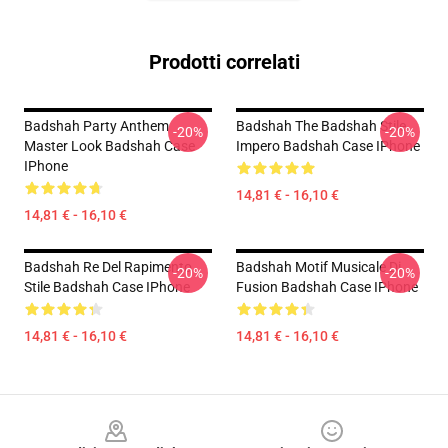
Prodotti correlati
Badshah Party Anthem
Badshah The Badshah Stile
-20%
-20%
Master Look Badshah Case
Impero Badshah Case IPhone
IPhone
14,81 € - 16,10 €
14,81 € - 16,10 €
Badshah Re Del Rapimento
Badshah Motif Musicale Di
-20%
-20%
Stile Badshah Case IPhone
Fusion Badshah Case IPhone
14,81 € - 16,10 €
14,81 € - 16,10 €
Footer