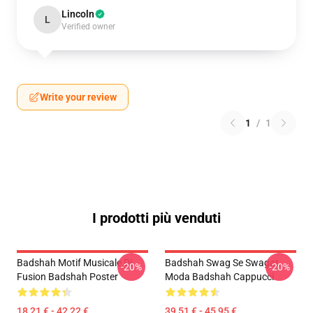
Lincoln
L
Verified owner
Write your review
1
/
1
I prodotti più venduti
Badshah Motif Musicale Di
Badshah Swag Se Swagat
-20%
-20%
Fusion Badshah Poster
Moda Badshah Cappucci
18,21 € - 42,22 €
39,51 € - 45,95 €