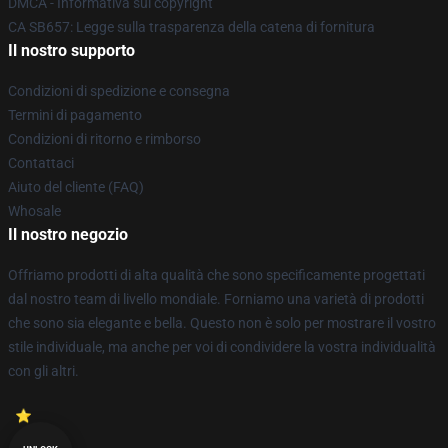
DMCA - Informativa sul copyright
CA SB657: Legge sulla trasparenza della catena di fornitura
Il nostro supporto
Condizioni di spedizione e consegna
Termini di pagamento
Condizioni di ritorno e rimborso
Contattaci
Aiuto del cliente (FAQ)
Whosale
Il nostro negozio
Offriamo prodotti di alta qualità che sono specificamente progettati
dal nostro team di livello mondiale. Forniamo una varietà di prodotti
che sono sia elegante e bella. Questo non è solo per mostrare il vostro
stile individuale, ma anche per voi di condividere la vostra individualità
con gli altri.