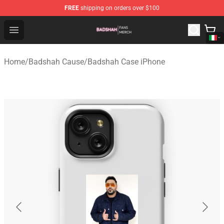
FREE
shipping on orders over $100
Badshah Shop - Official Badshah Merchandise Store
Open menu
Home
/
Badshah Cause
/
Badshah Case iPhone