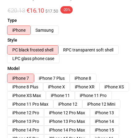
€20.13
€16.10
-20%
$17.50
Type
iPhone
Samsung
Style
PC black frosted shell
RPC transparent soft shell
LPC glass phone case
Model
iPhone 7
iPhone 7 Plus
iPhone 8
iPhone 8 Plus
iPhone X
iPhone XR
iPhone XS
iPhone XS Max
iPhone 11
iPhone 11 Pro
iPhone 11 Pro Max
iPhone 12
iPhone 12 Mini
iPhone 12 Pro
iPhone 12 Pro Max
iPhone 13
iPhone 13 Pro
iPhone 13 Pro Max
iPhone 14
iPhone 14 Pro
iPhone 14 Pro Max
iPhone 15