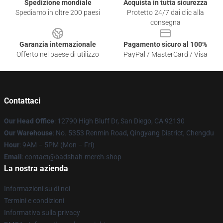
Spedizione mondiale
Acquista in tutta sicurezza
Spediamo in oltre 200 paesi
Protetto 24/7 dai clic alla
consegna
Garanzia internazionale
Pagamento sicuro al 100%
Offerto nel paese di utilizzo
PayPal / MasterCard / Visa
Contattaci
Our Head Office
: 12790 High Bluff Dr, San Diego, CA 92130
Our Warehouse
: No. 5353 Renmin Road, Qingyang District, Chengdu
Hour
: 9AM – 5PM (Mon – Fri)
Email
: contact@badshah-merch.shop
La nostra azienda
Informazioni su di noi
Termini e condizioni
Informativa sulla privacy