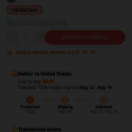
Size
14x18x1.5cm
Visualizza guida alle taglie
Quantity
AGGIUNGI AL CARRELLO
Questa vendita termina tra
01
:
49
:
39
Deliver to United States
Cost to ship:
$6.99
Standard - Order today to get by
Aug. 12 - Aug. 19
Production
Shipping
Delivered
Today
Aug. 08
Aug. 12 - Aug. 19
Transazione sicura