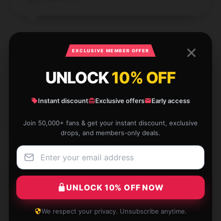
EXCLUSIVE MEMBER OFFER
The performance of this product is exceptional; it
UNLOCK
10% OFF
has become a crucial part of my daily routine.
Apr 16, 2025
Instant discount
Exclusive offers
Early access
James
J
Verified owner
Join 50,000+ fans & get your instant discount, exclusive
drops, and members-only deals.
Purchasing from this store was excellent. The team
UNLOCK 10% OFF NOW
was very understanding and helped me promptly with
changing my order.
We respect your privacy. Unsubscribe anytime.