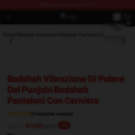
FREE
shipping on orders over $100
blank template
Open menu
Badshah Shop - Official Badshah M
Home
/
Badshah Accessori
/
Badshah Pantaloni con cerniera
Badshah Vibrazione Di Potere
Del Punjabi Badshah
Pantaloni Con Cerniera
(3 customer reviews)
€24.78
€19.83
-20%
$21.55