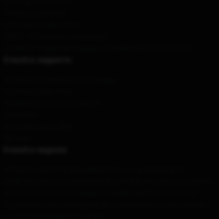
Informazioni su di noi
Termini e condizioni
Informativa sulla privacy
DMCA - Informativa sul copyright
CA SB657: Legge sulla trasparenza della catena di fornitura
Il nostro supporto
Condizioni di spedizione e consegna
Termini di pagamento
Condizioni di ritorno e rimborso
Contattaci
Aiuto del cliente (FAQ)
Whosale
Il nostro negozio
Offriamo prodotti di alta qualità che sono specificamente
progettati dal nostro team di livello mondiale. Forniamo una varietà
di prodotti che sono sia elegante e bella. Questo non è solo per
mostrare il vostro stile individuale, ma anche per voi di condividere
la vostra individualità con gli altri.