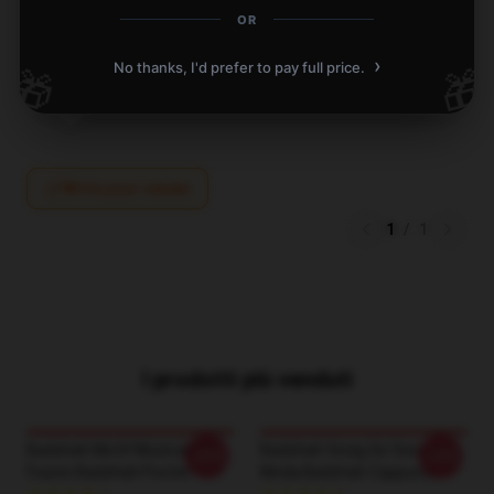
Apr 16, 2025
OR
Joshua
›
J
No thanks, I'd prefer to pay full price.
🎁
🎁
Verified owner
Write your review
1
/
1
I prodotti più venduti
Badshah Motif Musicale Di
Badshah Swag Se Swagat
-20%
-20%
Fusion Badshah Poster
Moda Badshah Cappucci