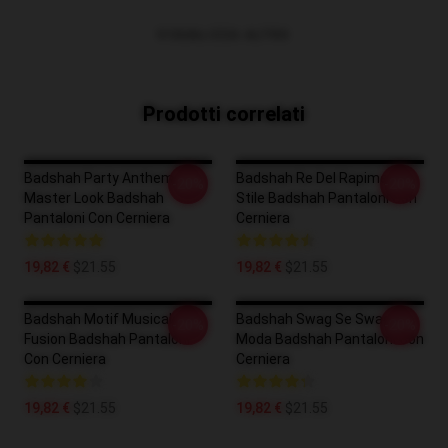
VISUALIZZA ALTRO
Prodotti correlati
Badshah Party Anthem
Badshah Re Del Rapimento
-20%
-20%
Master Look Badshah
Stile Badshah Pantaloni Con
Pantaloni Con Cerniera
Cerniera
19,82 €
$21.55
19,82 €
$21.55
Badshah Motif Musicale Di
Badshah Swag Se Swagat
-20%
-20%
Fusion Badshah Pantaloni
Moda Badshah Pantaloni Con
Con Cerniera
Cerniera
19,82 €
$21.55
19,82 €
$21.55