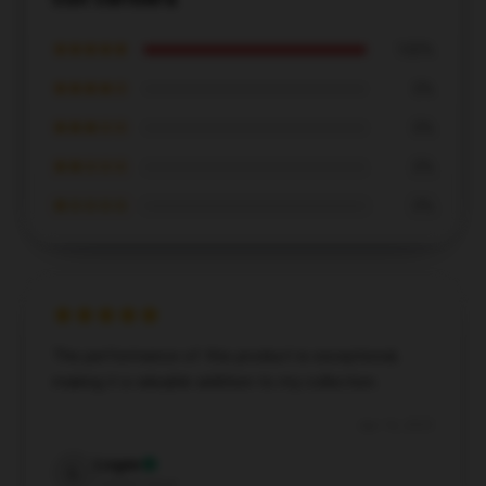
★★★★★
100%
★★★★☆
0%
★★★☆☆
0%
★★☆☆☆
0%
★☆☆☆☆
0%
The performance of this product is exceptional,
making it a valuable addition to my collection.
Apr 16, 2025
Logan
L
Verified owner