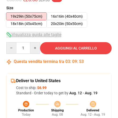
$29.00
Size
19x29in (50x75cm)
16x16in (40x40cm)
18x18in (45x45cm)
20x20in (50x50cm)
Visualizza guida alle taglie
Quantity
AGGIUNGI AL CARRELLO
Questa vendita termina tra
03
:
09
:
52
Deliver to United States
Cost to ship:
$6.99
Standard - Order today to get by
Aug. 12 - Aug. 19
Production
Shipping
Delivered
Today
Aug. 08
Aug. 12 - Aug. 19