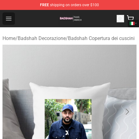
FREE
shipping on orders over $100
Badshah Shop - Official Badshah Merchandise Store
Open menu
Home
/
Badshah Decorazione
/
Badshah Copertura dei cuscini