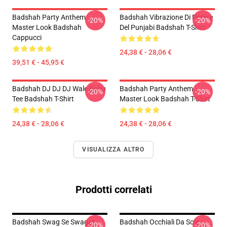
Badshah Party Anthem
Badshah Vibrazione Di Potere
-20%
-20%
Master Look Badshah
Del Punjabi Badshah T-Shirt
Cappucci
24,38 € - 28,06 €
39,51 € - 45,95 €
Badshah DJ DJ DJ Wale Babu
Badshah Party Anthem
-20%
-20%
Tee Badshah T-Shirt
Master Look Badshah T-Shirt
24,38 € - 28,06 €
24,38 € - 28,06 €
VISUALIZZA ALTRO
Prodotti correlati
Badshah Swag Se Swagat
Badshah Occhiali Da Sole
-20%
-20%