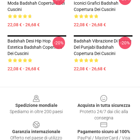
Moda Badshah Copertura Dei
Iconici Grafici Badshah
Cuscini
Copertura Dei Cuscini
22,08 € - 26,68 €
22,08 € - 26,68 €
Badshah Desi Hip Hop
Badshah Vibrazione Di Potere
-20%
-20%
Estetica Badshah Copertura
Del Punjabi Badshah
Dei Cuscini
Copertura Dei Cuscini
22,08 € - 26,68 €
22,08 € - 26,68 €
Footer
Spedizione mondiale
Acquista in tutta sicurezza
Spediamo in oltre 200 paesi
Protetto 24/7 dai clic alla
consegna
Garanzia internazionale
Pagamento sicuro al 100%
Offerto nel paese di utilizzo
PayPal / MasterCard / Visa