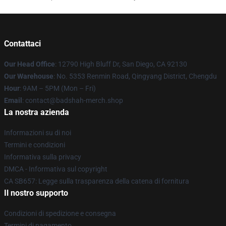
Contattaci
Our Head Office
: 12790 High Bluff Dr, San Diego, CA 92130
Our Warehouse
: No. 5353 Renmin Road, Qingyang District, Chengdu
Hour
: 9AM – 5PM (Mon – Fri)
Email
: contact@badshah-merch.shop
La nostra azienda
Informazioni su di noi
Termini e condizioni
Informativa sulla privacy
DMCA - Informativa sul copyright
CA SB657: Legge sulla trasparenza della catena di fornitura
Il nostro supporto
Condizioni di spedizione e consegna
Termini di pagamento