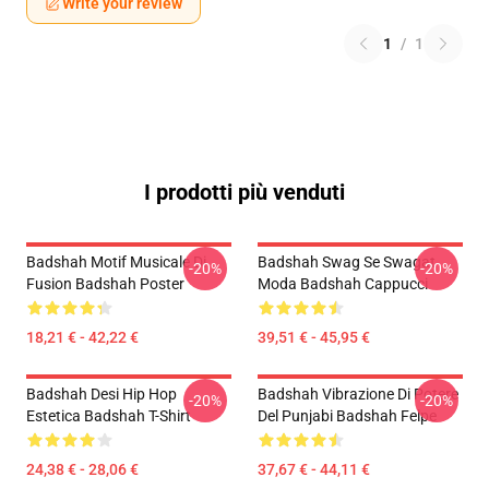
Write your review
1
/
1
I prodotti più venduti
Badshah Motif Musicale Di
Badshah Swag Se Swagat
-20%
-20%
Fusion Badshah Poster
Moda Badshah Cappucci
18,21 € - 42,22 €
39,51 € - 45,95 €
Badshah Desi Hip Hop
Badshah Vibrazione Di Potere
-20%
-20%
Estetica Badshah T-Shirt
Del Punjabi Badshah Felpe
24,38 € - 28,06 €
37,67 € - 44,11 €