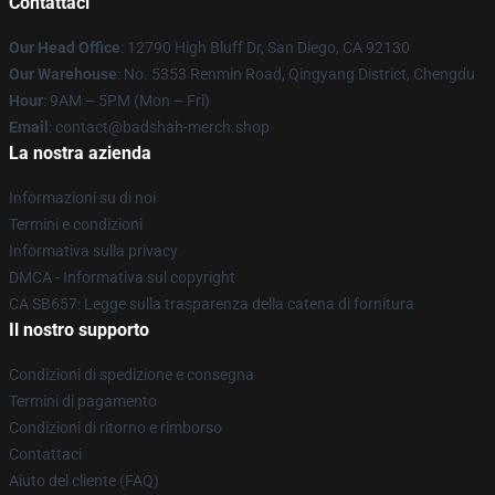
Contattaci
Our Head Office
: 12790 High Bluff Dr, San Diego, CA 92130
Our Warehouse
: No. 5353 Renmin Road, Qingyang District, Chengdu
Hour
: 9AM – 5PM (Mon – Fri)
Email
: contact@badshah-merch.shop
La nostra azienda
Informazioni su di noi
Termini e condizioni
Informativa sulla privacy
DMCA - Informativa sul copyright
CA SB657: Legge sulla trasparenza della catena di fornitura
Il nostro supporto
Condizioni di spedizione e consegna
Termini di pagamento
Condizioni di ritorno e rimborso
Contattaci
Aiuto del cliente (FAQ)