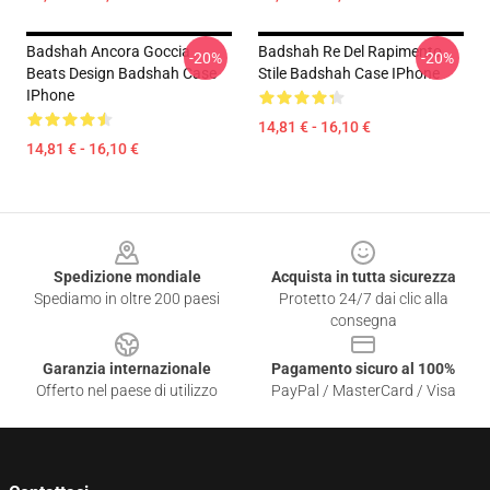
Badshah Ancora Goccia
Badshah Re Del Rapimento
-20%
-20%
Beats Design Badshah Case
Stile Badshah Case IPhone
IPhone
14,81 € - 16,10 €
14,81 € - 16,10 €
Footer
Spedizione mondiale
Acquista in tutta sicurezza
Spediamo in oltre 200 paesi
Protetto 24/7 dai clic alla
consegna
Garanzia internazionale
Pagamento sicuro al 100%
Offerto nel paese di utilizzo
PayPal / MasterCard / Visa