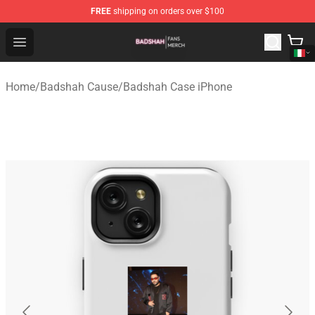
FREE
shipping on orders over $100
Badshah Shop - Official Badshah Merchandise Store
Open menu
Home
/
Badshah Cause
/
Badshah Case iPhone