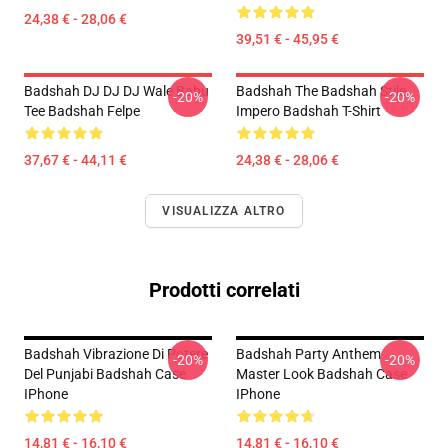
24,38 € - 28,06 €
39,51 € - 45,95 €
Badshah DJ DJ DJ Wale Babu
Badshah The Badshah Stile
-20%
-20%
Tee Badshah Felpe
Impero Badshah T-Shirt
37,67 € - 44,11 €
24,38 € - 28,06 €
VISUALIZZA ALTRO
Prodotti correlati
Badshah Vibrazione Di Potere
Badshah Party Anthem
-20%
-20%
Del Punjabi Badshah Case
Master Look Badshah Case
IPhone
IPhone
14,81 € - 16,10 €
14,81 € - 16,10 €