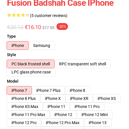
Fusion Badshah Case IPhone
(5 customer reviews)
€20.13
€16.10
-20%
$17.50
Type
iPhone
Samsung
Style
PC black frosted shell
RPC transparent soft shell
LPC glass phone case
Model
iPhone 7
iPhone 7 Plus
iPhone 8
iPhone 8 Plus
iPhone X
iPhone XR
iPhone XS
iPhone XS Max
iPhone 11
iPhone 11 Pro
iPhone 11 Pro Max
iPhone 12
iPhone 12 Mini
iPhone 12 Pro
iPhone 12 Pro Max
iPhone 13