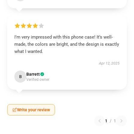
I’m very impressed with this phone case! It’s well-
made, the colors are bright, and the design is exactly
what I wanted.
Apr 12, 2025
Barrett
B
Verified owner
Write your review
1
/
1