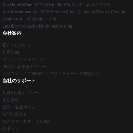
Our Head Office
: 12790 High Bluff Dr, San Diego, CA 92130
Our Warehouse
: No. 5353 Renmin Road, Qingyang District, Chengdu
Hour
: 9AM – 5PM (Mon – Fri)
Email
: contact@badshah-merch.shop
会社案内
私たちについて
利用規約
プライバシーポリシー
DMCA - 著作権ポリシー
カリフォルニアSB657: サプライチェーンの透明性法
当社のサポート
配送&配送ポリシー
支払条件
返品・返金ポリシー
お問い合わせ
カスタマーサポート(FAQ)
スタッフ