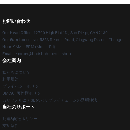
お問い合わせ
Our Head Office
: 12790 High Bluff Dr, San Diego, CA 92130
Our Warehouse
: No. 5353 Renmin Road, Qingyang District, Chengdu
Hour
: 9AM – 5PM (Mon – Fri)
Email
: contact@badshah-merch.shop
会社案内
私たちについて
利用規約
プライバシーポリシー
DMCA - 著作権ポリシー
カリフォルニアSB657: サプライチェーンの透明性法
当社のサポート
配送&配送ポリシー
支払条件