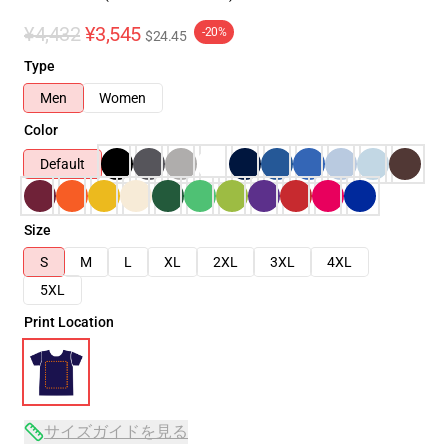
¥4,432
¥3,545
-20%
$24.45
Type
Men
Women
Color
Default
Size
S
M
L
XL
2XL
3XL
4XL
5XL
Print Location
サイズガイドを見る