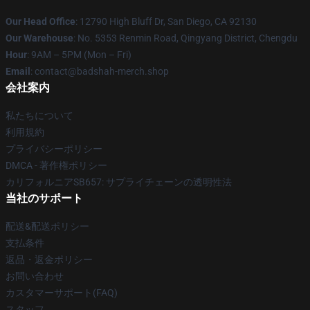
Our Head Office
: 12790 High Bluff Dr, San Diego, CA 92130
Our Warehouse
: No. 5353 Renmin Road, Qingyang District, Chengdu
Hour
: 9AM – 5PM (Mon – Fri)
Email
: contact@badshah-merch.shop
会社案内
私たちについて
利用規約
プライバシーポリシー
DMCA - 著作権ポリシー
カリフォルニアSB657: サプライチェーンの透明性法
当社のサポート
配送&配送ポリシー
支払条件
返品・返金ポリシー
お問い合わせ
カスタマーサポート(FAQ)
スタッフ