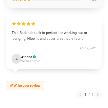
This Badshah tank is perfect for working out or
lounging. Nice fit and super breathable fabric!
Apr 17, 2025
Athena
A
Verified owner
Write your review
1
/
1