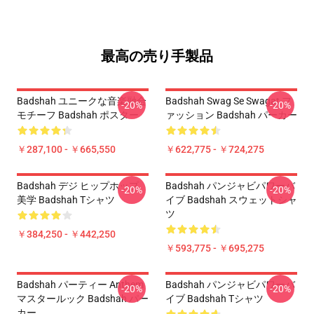
最高の売り手製品
Badshah ユニークな音楽融合
Badshah Swag Se Swagat フ
-20%
-20%
モチーフ Badshah ポスター
ァッション Badshah パーカー
￥287,100 - ￥665,550
￥622,775 - ￥724,275
Badshah デジ ヒップホップ
Badshah パンジャビパワーバ
-20%
-20%
美学 Badshah Tシャツ
イブ Badshah スウェットシャ
ツ
￥384,250 - ￥442,250
￥593,775 - ￥695,275
Badshah パーティー Anthem
Badshah パンジャビパワーバ
-20%
-20%
マスタールック Badshah パー
イブ Badshah Tシャツ
カー