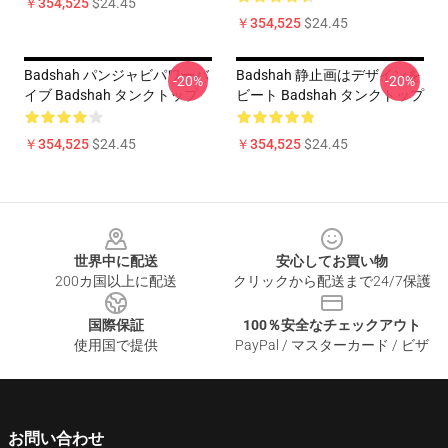
￥354,525
$24.45
￥354,525
$24.45
Badshah パンジャビパワーバ
Badshah 静止画はデザインを
-20%
-20%
イブ Badshah タンクトップ
ビート Badshah タンクトップ
￥354,525
$24.45
￥354,525
$24.45
Footer
世界中に配送
安心してお買い物
200カ国以上に配送
クリックから配送まで24/7保護
国際保証
100％安全なチェックアウト
使用国で提供
PayPal / マスターカード / ビザ
お問い合わせ