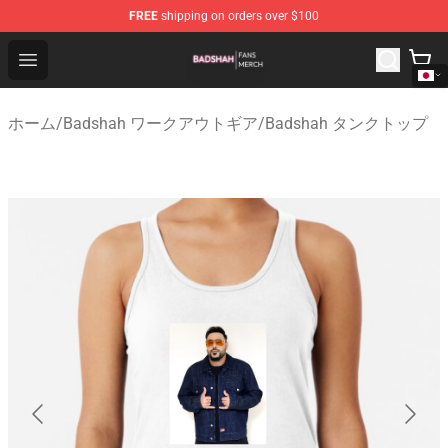
FREE
shipping on orders over $100
Badshah Shop - Official Badshah Merchandise Store
Open menu
ホーム
/
Badshah ワークアウトギア
/
Badshah タンクトップ