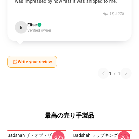
was impressed by how fast it was shipped to me.
Apr 13, 2025
Elise
E
Verified owner
Write your review
1
/
1
最高の売り手製品
Badshah ザ・オブ・ザ・
Badshah ラップキング スタイ
-20%
-20%