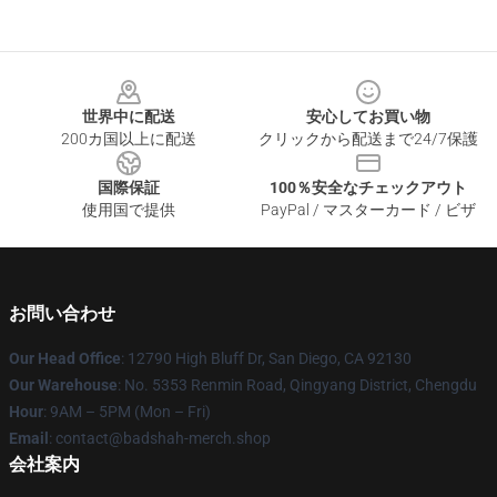
Footer
世界中に配送
安心してお買い物
200カ国以上に配送
クリックから配送まで24/7保護
国際保証
100％安全なチェックアウト
使用国で提供
PayPal / マスターカード / ビザ
お問い合わせ
Our Head Office
: 12790 High Bluff Dr, San Diego, CA 92130
Our Warehouse
: No. 5353 Renmin Road, Qingyang District, Chengdu
Hour
: 9AM – 5PM (Mon – Fri)
Email
: contact@badshah-merch.shop
会社案内