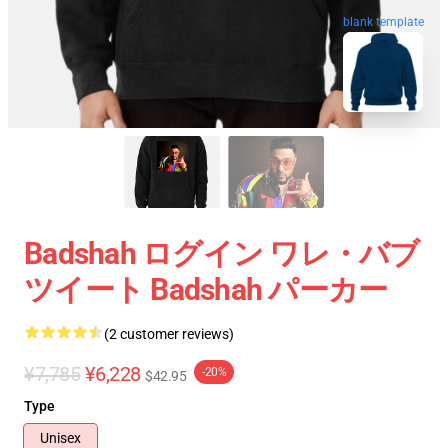
blank template
Badshah ログイン ワレ・バブ
ツイート Badshah パーカー
(2 customer reviews)
¥7,785
¥6,228
-20%
$42.95
Type
Unisex