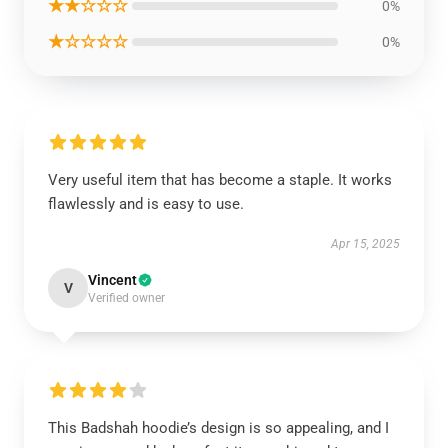
★★☆☆☆
0%
★☆☆☆☆
0%
Very useful item that has become a staple. It works
flawlessly and is easy to use.
Apr 15, 2025
Vincent
V
Verified owner
This Badshah hoodie’s design is so appealing, and I