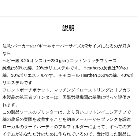
説明
注意: パーカーのバギーやオーバーサイズが2サイズになるのが好き
なら
ヘビー級 8.25 オンス. (〜280 gsm) コットンリッチフリース
純色は80%の綿、20%ポリエステルです。 Heatherの灰色は70%の
綿、30%ポリエステルです。 チャコール Heatherは60%の綿、40%ポ
リエステルです
フロントポーチポケット、マッチングドローストリングとリブカフ
本製品の第三者プリンターは、国際労働機関の基準に従って評価さ
れます。
この製品ソースのプリンターは、より良いコットンイニシアチブで
綿の農業の実践を改善することを約束メーカーからブランクを調達
ローカルのサードパーティのフルフィルダーによって、すべてのア
イテムがあなただけのために作られているので、受け取った製品に