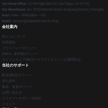
Our Head Office
: 12790 High Bluff Dr, San Diego, CA 92130
Our Warehouse
: No. 5353 Renmin Road, Qingyang District, Chengdu
Hour
: 9AM – 5PM (Mon – Fri)
Email
: contact@badshah-merch.shop
会社案内
私たちについて
利用規約
プライバシーポリシー
DMCA - 著作権ポリシー
カリフォルニアSB657: サプライチェーンの透明性法
当社のサポート
配送&配送ポリシー
支払条件
返品・返金ポリシー
お問い合わせ
カスタマーサポート(FAQ)
スタッフ