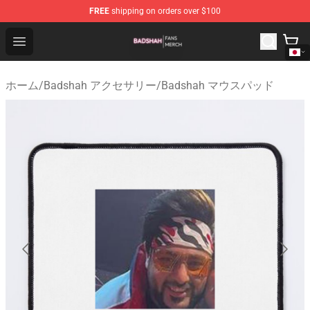
FREE
shipping on orders over $100
Badshah Shop - Official Badshah Merchandise Store
Open menu
ホーム
/
Badshah アクセサリー
/
Badshah マウスパッド