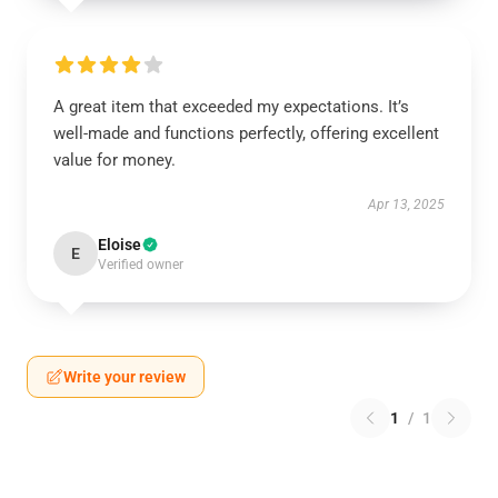
A great item that exceeded my expectations. It’s
well-made and functions perfectly, offering excellent
value for money.
Apr 13, 2025
Eloise
E
Verified owner
Write your review
1
/
1