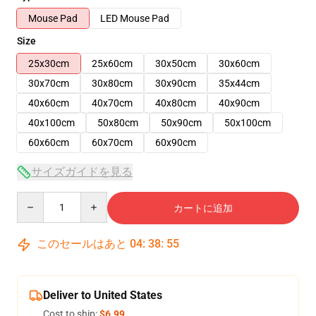
Mouse Pad
LED Mouse Pad
Size
25x30cm
25x60cm
30x50cm
30x60cm
30x70cm
30x80cm
30x90cm
35x44cm
40x60cm
40x70cm
40x80cm
40x90cm
40x100cm
50x80cm
50x90cm
50x100cm
60x60cm
60x70cm
60x90cm
サイズガイドを見る
Quantity
カートに追加
このセールはあと
04
:
38
:
54
Deliver to United States
Cost to ship:
$6.99