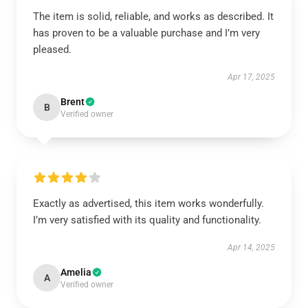
The item is solid, reliable, and works as described. It
has proven to be a valuable purchase and I’m very
pleased.
Apr 17, 2025
Brent
B
Verified owner
Exactly as advertised, this item works wonderfully.
I’m very satisfied with its quality and functionality.
Apr 14, 2025
Amelia
A
Verified owner