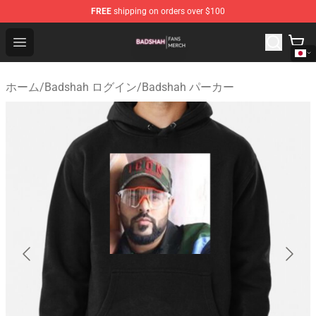
FREE
shipping on orders over $100
Badshah Shop - Official Badshah Merchandise Store
Open menu
ホーム
/
Badshah ログイン
/
Badshah パーカー