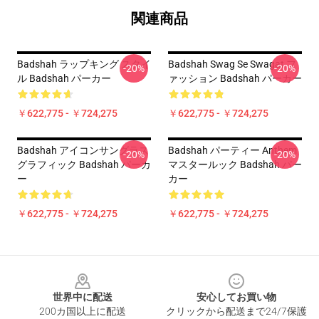
関連商品
Badshah ラップキング スタイ
Badshah Swag Se Swagat フ
-20%
-20%
ル Badshah パーカー
ァッション Badshah パーカー
￥622,775 - ￥724,275
￥622,775 - ￥724,275
Badshah アイコンサングラス
Badshah パーティー Anthem
-20%
-20%
グラフィック Badshah パーカ
マスタールック Badshah パー
ー
カー
￥622,775 - ￥724,275
￥622,775 - ￥724,275
Footer
世界中に配送
安心してお買い物
200カ国以上に配送
クリックから配送まで24/7保護