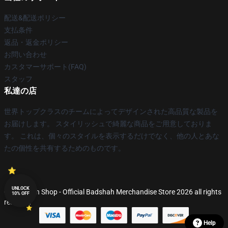
配送&配送ポリシー
支払条件
返品・返金ポリシー
お問い合わせ
カスタマーサポート(FAQ)
スタッフ
私達の店
世界トップクラスのチームによってデザインされた高品質な製品を
お届けします。 スタイリッシュで綺麗な商品をご用意しておりま
す。 これは、個々のスタイルを表示するだけでなく、他の人とあな
たの個性を共有するためのものです。
UNLOCK
© Badshah Shop - Official Badshah Merchandise Store 2026 all rights
10% OFF
reserved
Help