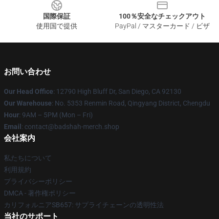
国際保証
100％安全なチェックアウト
使用国で提供
PayPal / マスターカード / ビザ
お問い合わせ
Our Head Office
: 12790 High Bluff Dr, San Diego, CA 92130
Our Warehouse
: No. 5353 Renmin Road, Qingyang District, Chengdu
Hour
: 9AM – 5PM (Mon – Fri)
Email
: contact@badshah-merch.shop
会社案内
私たちについて
利用規約
プライバシーポリシー
DMCA - 著作権ポリシー
カリフォルニアSB657: サプライチェーンの透明性法
当社のサポート