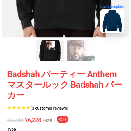
blank template
Badshah パーティー Anthem
マスタールック Badshah パー
カー
(3 customer reviews)
¥7,785
¥6,228
-20%
$42.95
Type