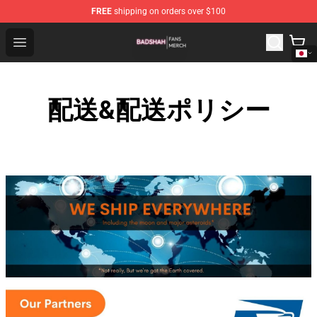
FREE
shipping on orders over $100
Badshah Shop - Official Badshah Merchandise Store
Open menu
配送&配送ポリシー