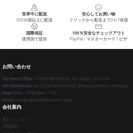
Footer
世界中に配送
安心してお買い物
200カ国以上に配送
クリックから配送まで24/7保護
国際保証
100％安全なチェックアウト
使用国で提供
PayPal / マスターカード / ビザ
お問い合わせ
Our Head Office
: 12790 High Bluff Dr, San Diego, CA 92130
Our Warehouse
: No. 5353 Renmin Road, Qingyang District, Chengdu
Hour
: 9AM – 5PM (Mon – Fri)
Email
: contact@badshah-merch.shop
会社案内
私たちについて
利用規約