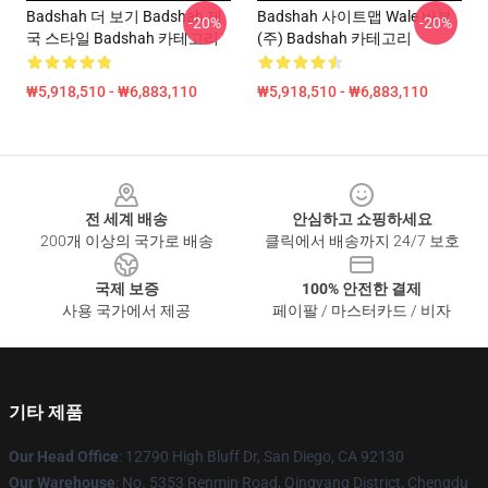
Badshah 더 보기 Badshah 제
Badshah 사이트맵 Wale 바부
-20%
-20%
국 스타일 Badshah 카테고리
(주) Badshah 카테고리
₩5,918,510 - ₩6,883,110
₩5,918,510 - ₩6,883,110
Footer
전 세계 배송
안심하고 쇼핑하세요
200개 이상의 국가로 배송
클릭에서 배송까지 24/7 보호
국제 보증
100% 안전한 결제
사용 국가에서 제공
페이팔 / 마스터카드 / 비자
기타 제품
Our Head Office
: 12790 High Bluff Dr, San Diego, CA 92130
Our Warehouse
: No. 5353 Renmin Road, Qingyang District, Chengdu