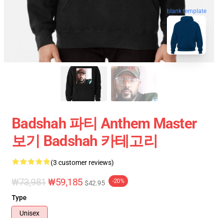
blank template
Badshah 파티 Anthem Master
보기 Badshah 카테고리
(3 customer reviews)
₩73,981
₩59,185
-20%
$42.95
Type
Unisex