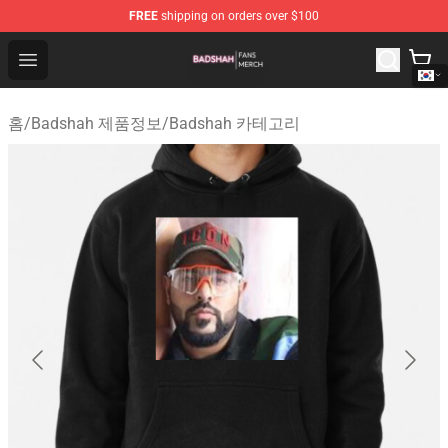
FREE
shipping on orders over $100
Badshah Shop - Official Badshah Merchandise Store
Open menu
홈
/
Badshah 제품정보
/
Badshah 카테고리