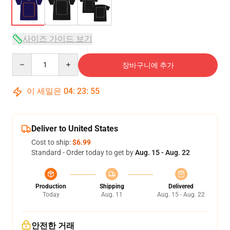
사이즈 가이드 보기
Quantity
장바구니에 추가
이 세일은
04
:
23
:
54
Deliver to United States
Cost to ship:
$6.99
Standard - Order today to get by
Aug. 15 - Aug. 22
Production
Shipping
Delivered
Today
Aug. 11
Aug. 15 - Aug. 22
안전한 거래