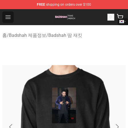
FREE
shipping on orders over $100
Badshah Shop - Official Badshah Merchandise Store
Open menu
홈
/
Badshah 제품정보
/
Badshah 땀 재킷