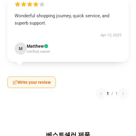
Wonderful shopping journey, quick service, and
superb support.
Apr 12, 2025
Matthew
M
Verified owner
Write your review
1
/
1
베스트셀러 제품