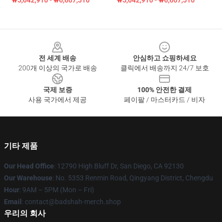
₩5,642,910 - ₩6,607,510
₩5,642,910 - ₩6,607,510
Footer
전 세계 배송
안심하고 쇼핑하세요
200개 이상의 국가로 배송
클릭에서 배송까지 24/7 보호
국제 보증
100% 안전한 결제
사용 국가에서 제공
페이팔 / 마스터카드 / 비자
기타 제품
Our Head Office
: 12790 High Bluff Dr, San Diego, CA 92130
Our Warehouse
: No. 5353 Renmin Road, Qingyang District, Chengdu
Hour
: 9AM – 5PM (Mon – Fri)
Email
: contact@badshah-merch.shop
우리의 회사