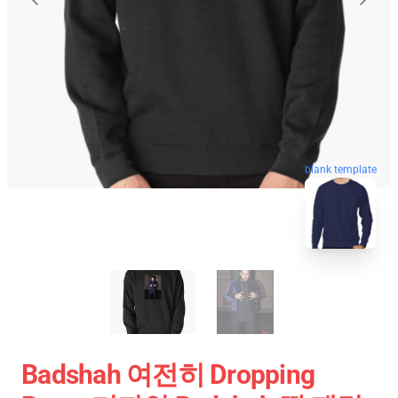
blank template
Badshah 여전히 Dropping