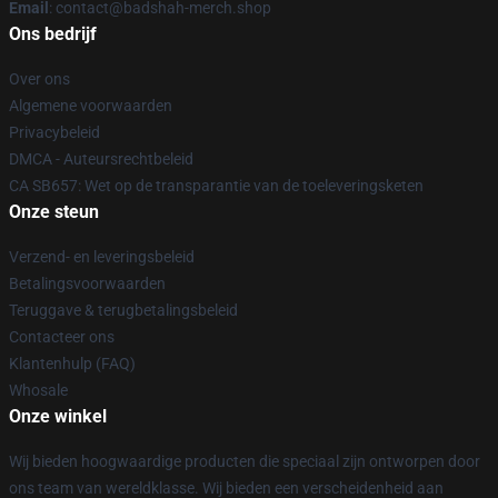
Email
: contact@badshah-merch.shop
Ons bedrijf
Over ons
Algemene voorwaarden
Privacybeleid
DMCA - Auteursrechtbeleid
CA SB657: Wet op de transparantie van de toeleveringsketen
Onze steun
Verzend- en leveringsbeleid
Betalingsvoorwaarden
Teruggave & terugbetalingsbeleid
Contacteer ons
Klantenhulp (FAQ)
Whosale
Onze winkel
Wij bieden hoogwaardige producten die speciaal zijn ontworpen door
ons team van wereldklasse. Wij bieden een verscheidenheid aan