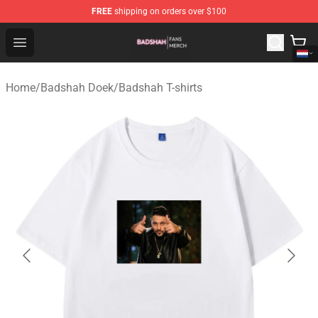
FREE
shipping on orders over $100
Badshah Shop - Official Badshah Merchandise Store
Open menu
Home
/
Badshah Doek
/
Badshah T-shirts