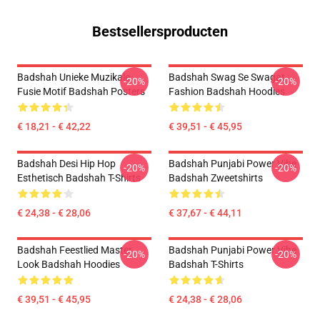
Bestsellersproducten
Badshah Unieke Muzikale
Badshah Swag Se Swagat
-20%
-20%
Fusie Motif Badshah Posters
Fashion Badshah Hoodies
€ 18,21 - € 42,22
€ 39,51 - € 45,95
Badshah Desi Hip Hop
Badshah Punjabi Power Vibe
-20%
-20%
Esthetisch Badshah T-Shirts
Badshah Zweetshirts
€ 24,38 - € 28,06
€ 37,67 - € 44,11
Badshah Feestlied Master
Badshah Punjabi Power Vibe
-20%
-20%
Look Badshah Hoodies
Badshah T-Shirts
€ 39,51 - € 45,95
€ 24,38 - € 28,06