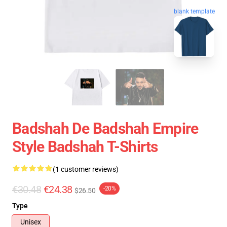
blank template
Badshah De Badshah Empire
Style Badshah T-Shirts
(1 customer reviews)
€30.48
€24.38
-20%
$26.50
Type
Unisex