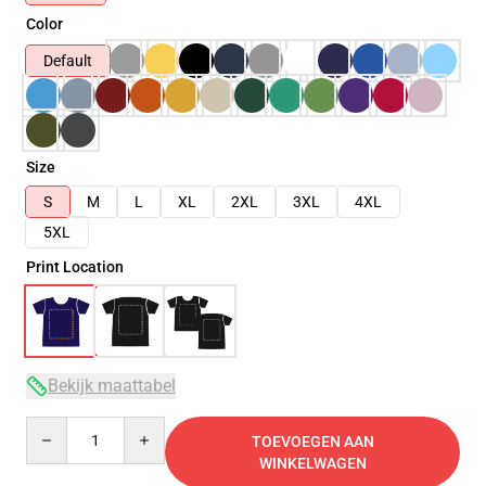
Color
Default
Size
S
M
L
XL
2XL
3XL
4XL
5XL
Print Location
Bekijk maattabel
Quantity
TOEVOEGEN AAN
WINKELWAGEN