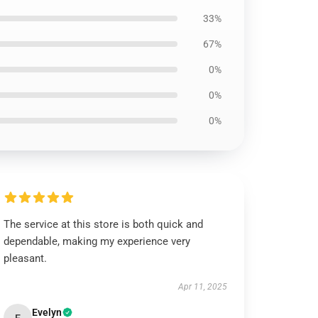
33%
67%
0%
0%
0%
The service at this store is both quick and
dependable, making my experience very
pleasant.
Apr 11, 2025
Evelyn