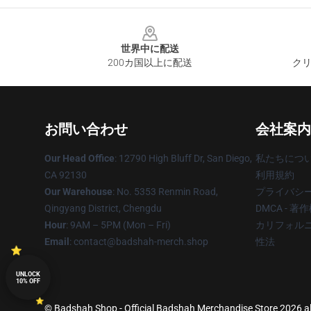
Footer
世界中に配送
200カ国以上に配送
クリ
お問い合わせ
会社案内
Our Head Office
: 12790 High Bluff Dr, San Diego,
私たちにつ
CA 92130
利用規約
Our Warehouse
: No. 5353 Renmin Road,
プライバシ
Qingyang District, Chengdu
DMCA - 
Hour
: 9AM – 5PM (Mon – Fri)
カリフォルニ
Email
: contact@badshah-merch.shop
性法
UNLOCK
10% OFF
© Badshah Shop - Official Badshah Merchandise Store 2026 all