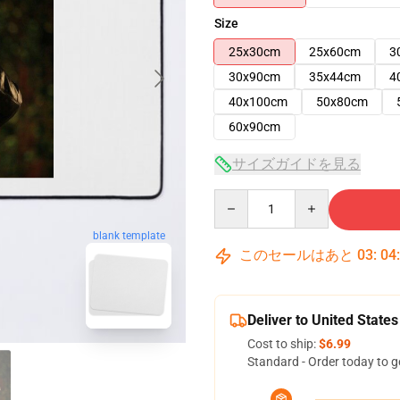
Size
25x30cm
25x60cm
3
30x90cm
35x44cm
4
40x100cm
50x80cm
60x90cm
サイズガイドを見る
Quantity
blank template
このセールはあと
03
:
04
Deliver to United States
Cost to ship:
$6.99
Standard - Order today to g