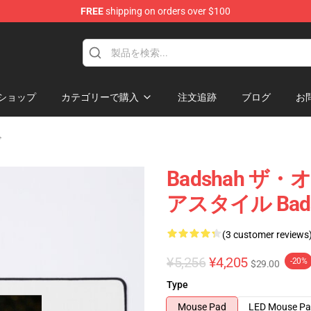
FREE
shipping on orders over $100
ショップ
カテゴリーで購入
注文追跡
ブログ
お
ド
Badshah ザ・
アスタイル Bad
(3 customer reviews
¥5,256
¥4,205
-20%
$29.00
Type
Mouse Pad
LED Mouse P