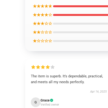
★★★★★
★★★★☆
★★★☆☆
★★☆☆☆
★☆☆☆☆
The item is superb. It’s dependable, practical,
and meets all my needs perfectly.
Apr 16, 2025
Grace
G
Verified owner