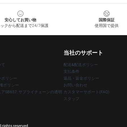
安心してお買い物
国際保証
ックから配送まで24/7保護
使用国で提供
当社のサポート
いて
配送&配送ポリシー
支払条件
ーポリシー
返品・返金ポリシー
著作権ポリシー
お問い合わせ
アSB657: サプライチェーンの透明
カスタマーサポート(FAQ)
スタッフ
 rights reserved